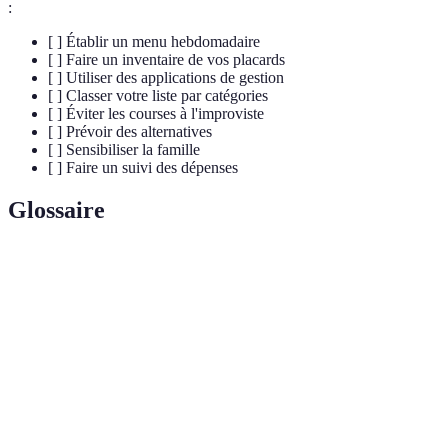
:
[ ] Établir un menu hebdomadaire
[ ] Faire un inventaire de vos placards
[ ] Utiliser des applications de gestion
[ ] Classer votre liste par catégories
[ ] Éviter les courses à l'improviste
[ ] Prévoir des alternatives
[ ] Sensibiliser la famille
[ ] Faire un suivi des dépenses
Glossaire
Terme
Définition
Processus d'organisation et de préparation des
Planification
courses avant de faire des achats.
Non-utilisation des aliments, entraînant leur perte,
Gaspillage
souvent due à des achats excessifs.