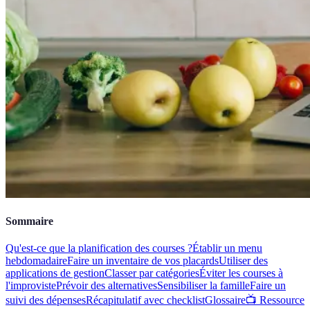
Sommaire
Qu'est-ce que la planification des courses ?
Établir un menu
hebdomadaire
Faire un inventaire de vos placards
Utiliser des
applications de gestion
Classer par catégories
Éviter les courses à
l'improviste
Prévoir des alternatives
Sensibiliser la famille
Faire un
suivi des dépenses
Récapitulatif avec checklist
Glossaire
📺 Ressource