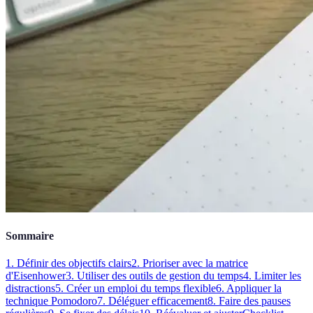
Sommaire
1. Définir des objectifs clairs
2. Prioriser avec la matrice
d'Eisenhower
3. Utiliser des outils de gestion du temps
4. Limiter les
distractions
5. Créer un emploi du temps flexible
6. Appliquer la
technique Pomodoro
7. Déléguer efficacement
8. Faire des pauses