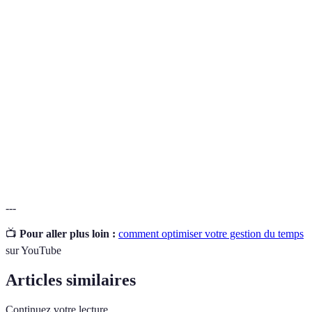
Terme
Définition
Gestion du
Processus de planification et d'organisation du
temps
temps dédié à différentes activités.
Matrice
Outil d’organisation pour aider à prioriser les
d'Eisenhower
tâches selon leur urgence et importance.
Technique
Méthode de gestion du temps qui utilise un
Pomodoro
minuteur pour diviser le travail en intervalles.
---
📺
Pour aller plus loin :
comment optimiser votre gestion du temps
sur YouTube
Articles similaires
Continuez votre lecture