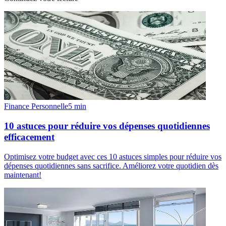
Finance Personnelle
5
min
10 astuces pour réduire vos dépenses quotidiennes
efficacement
Optimisez votre budget avec ces 10 astuces simples pour réduire vos
dépenses quotidiennes sans sacrifice. Améliorez votre quotidien dès
maintenant!