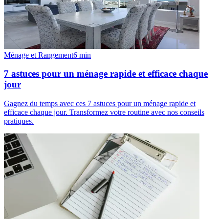
Ménage et Rangement
6
min
7 astuces pour un ménage rapide et efficace chaque
jour
Gagnez du temps avec ces 7 astuces pour un ménage rapide et
efficace chaque jour. Transformez votre routine avec nos conseils
pratiques.