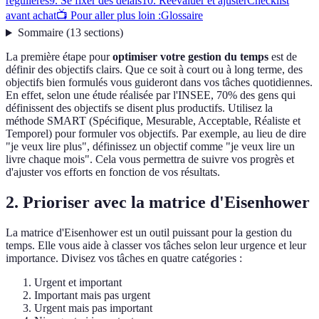
régulières
9. Se fixer des délais
10. Réévaluer et ajuster
Checklist
avant achat
📺 Pour aller plus loin :
Glossaire
Sommaire
(
13
sections
)
La première étape pour
optimiser votre gestion du temps
est de
définir des objectifs clairs. Que ce soit à court ou à long terme, des
objectifs bien formulés vous guideront dans vos tâches quotidiennes.
En effet, selon une étude réalisée par l'INSEE, 70% des gens qui
définissent des objectifs se disent plus productifs. Utilisez la
méthode SMART (Spécifique, Mesurable, Acceptable, Réaliste et
Temporel) pour formuler vos objectifs. Par exemple, au lieu de dire
"je veux lire plus", définissez un objectif comme "je veux lire un
livre chaque mois". Cela vous permettra de suivre vos progrès et
d'ajuster vos efforts en fonction de vos résultats.
2. Prioriser avec la matrice d'Eisenhower
La matrice d'Eisenhower est un outil puissant pour la gestion du
temps. Elle vous aide à classer vos tâches selon leur urgence et leur
importance. Divisez vos tâches en quatre catégories :
Urgent et important
Important mais pas urgent
Urgent mais pas important