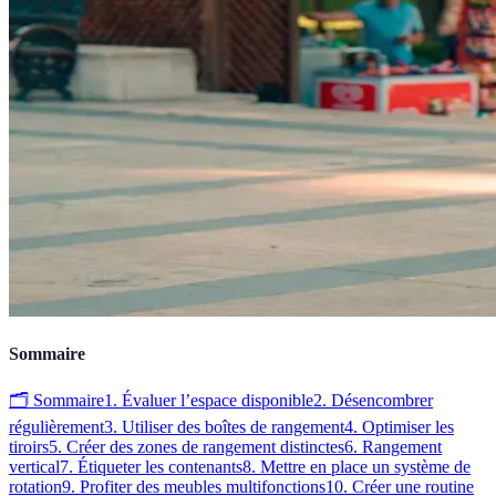
Sommaire
🗂️ Sommaire
1. Évaluer l’espace disponible
2. Désencombrer
régulièrement
3. Utiliser des boîtes de rangement
4. Optimiser les
tiroirs
5. Créer des zones de rangement distinctes
6. Rangement
vertical
7. Étiqueter les contenants
8. Mettre en place un système de
rotation
9. Profiter des meubles multifonctions
10. Créer une routine