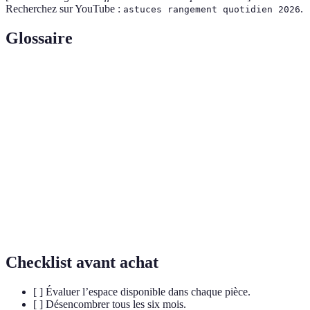
Recherchez sur YouTube :
.
astuces rangement quotidien 2026
Glossaire
Terme
Définition
Action de se débarrasser des objets inutiles
Désencombrement
pour créer de l'espace.
Zone de
Espace défini pour stocker des objets d'une
rangement
catégorie spécifique.
Meuble
Meuble qui sert à plusieurs usages,
multifonction
économisant ainsi de l'espace.
Checklist avant achat
[ ] Évaluer l’espace disponible dans chaque pièce.
[ ] Désencombrer tous les six mois.