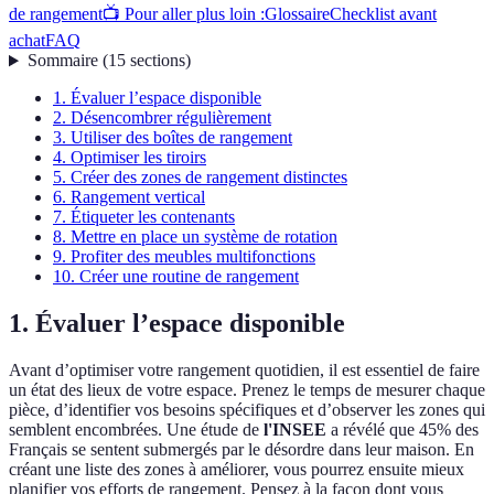
de rangement
📺 Pour aller plus loin :
Glossaire
Checklist avant
achat
FAQ
Sommaire
(
15
sections
)
1. Évaluer l’espace disponible
2. Désencombrer régulièrement
3. Utiliser des boîtes de rangement
4. Optimiser les tiroirs
5. Créer des zones de rangement distinctes
6. Rangement vertical
7. Étiqueter les contenants
8. Mettre en place un système de rotation
9. Profiter des meubles multifonctions
10. Créer une routine de rangement
1. Évaluer l’espace disponible
Avant d’optimiser votre rangement quotidien, il est essentiel de faire
un état des lieux de votre espace. Prenez le temps de mesurer chaque
pièce, d’identifier vos besoins spécifiques et d’observer les zones qui
semblent encombrées. Une étude de
l'INSEE
a révélé que 45% des
Français se sentent submergés par le désordre dans leur maison. En
créant une liste des zones à améliorer, vous pourrez ensuite mieux
planifier vos efforts de rangement. Pensez à la façon dont vous