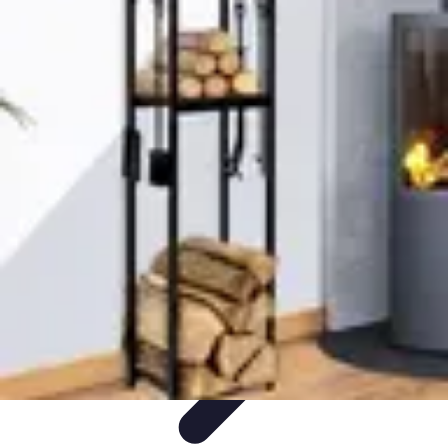
Astuces du Quotidien
Économie domestique
Cuisine et Alimentation
Cuisine &
Ménage
Organisation
Productivité
Astuces du Quotidien