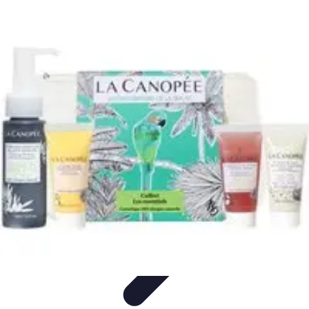
Astuces du Quotidien
Économie domestique
Cuisine et Alimentation
Cuisine &
Ménage
Organisation
Productivité
Astuces du Quotidien