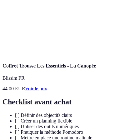
quotidienne
moments précis de la journée.
Méthode
Technique de gestion du temps avec des sessions de
Pomodoro
travail alternées par des pauses.
Objectifs
Critères pour définir des objectifs : Spécifiques,
SMART
Mesurables, Atteignables, Réalistes, Temporels.
Coffret Trousse Les Essentiels - La Canopée
Blissim FR
44.00
EUR
Voir le prix
Checklist avant achat
[ ] Définir des objectifs clairs
[ ] Créer un planning flexible
[ ] Utiliser des outils numériques
[ ] Pratiquer la méthode Pomodoro
[ ] Mettre en place une routine matinale