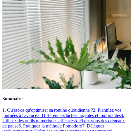
Sommaire
1. Qu'est-ce qu'optimiser sa routine quotidienne ?
2. Planifiez vos
journées à l'avance
3. Différenciez tâches urgentes et importantes
4.
Utilisez des outils numériques efficaces
5. Fixez-vous des créneaux
de pause
6. Pratiquez la méthode Pomodoro
7. Déléguez