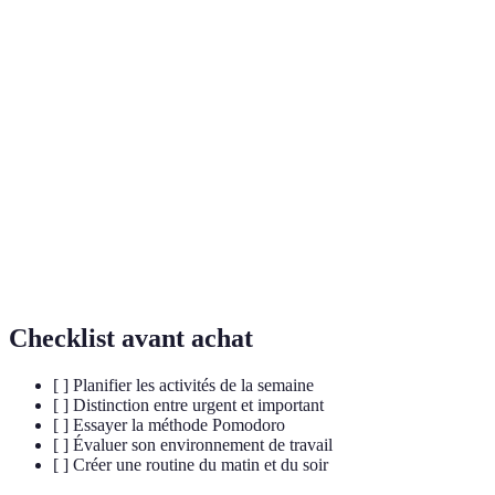
Terme
Définition
Ensemble d'activités répétées régulièrement pour
Routine
organiser son temps.
Importance accordée à une tâche par rapport à une
Priorité
autre.
Processus de transfert de responsabilités d'une
Délégation
personne à une autre.
Checklist avant achat
[ ] Planifier les activités de la semaine
[ ] Distinction entre urgent et important
[ ] Essayer la méthode Pomodoro
[ ] Évaluer son environnement de travail
[ ] Créer une routine du matin et du soir