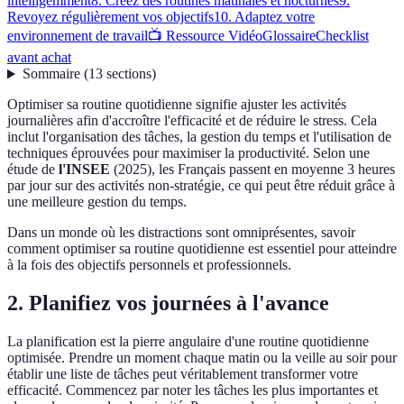
intelligemment
8. Créez des routines matinales et nocturnes
9.
Revoyez régulièrement vos objectifs
10. Adaptez votre
environnement de travail
📺 Ressource Vidéo
Glossaire
Checklist
avant achat
Sommaire
(
13
sections
)
Optimiser sa routine quotidienne signifie ajuster les activités
journalières afin d'accroître l'efficacité et de réduire le stress. Cela
inclut l'organisation des tâches, la gestion du temps et l'utilisation de
techniques éprouvées pour maximiser la productivité. Selon une
étude de
l'INSEE
(2025), les Français passent en moyenne 3 heures
par jour sur des activités non-stratégie, ce qui peut être réduit grâce à
une meilleure gestion du temps.
Dans un monde où les distractions sont omniprésentes, savoir
comment optimiser sa routine quotidienne est essentiel pour atteindre
à la fois des objectifs personnels et professionnels.
2. Planifiez vos journées à l'avance
La planification est la pierre angulaire d'une routine quotidienne
optimisée. Prendre un moment chaque matin ou la veille au soir pour
établir une liste de tâches peut véritablement transformer votre
efficacité. Commencez par noter les tâches les plus importantes et