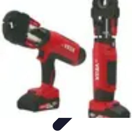
Astuces du Quotidien
Économie domestique
Cuisine et Alimentation
Cuisine &
Ménage
Organisation
Productivité
Astuces du Quotidien