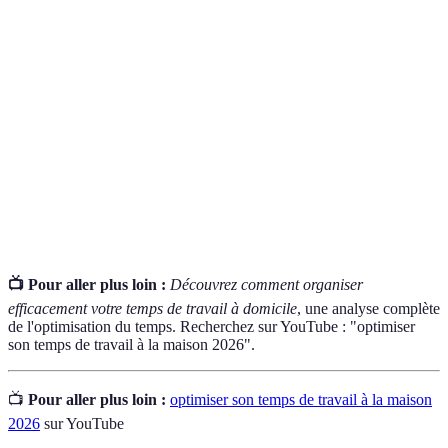
Emploi
Un plan qui décrit les heures de travail et les tâches à
du temps
accomplir dans une journée.
Méthode de gestion du temps qui utilise des
Technique
séquences de travail et des pauses pour améliorer la
Pomodoro
concentration.
L'action de déterminer l'ordre d'importance des
Prioriser
tâches à accomplir.
📺 Pour aller plus loin :
Découvrez comment organiser
efficacement votre temps de travail à domicile
, une analyse complète
de l'optimisation du temps. Recherchez sur YouTube : "optimiser
son temps de travail à la maison 2026".
📺
Pour aller plus loin :
optimiser son temps de travail à la maison
2026
sur YouTube