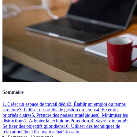
Sommaire
1. Créer un espace de travail dédié
2. Établir un emploi du temps
structuré
3. Utiliser des outils de gestion du temps
4. Fixer des
priorités claires
5. Prendre des pauses stratégiques
6. Minimiser les
distractions
7. Adopter la technique Pomodoro
8. Savoir dire non
9.
Se fixer des objectifs quotidiens
10. Utiliser des techniques de
relaxation
Checklist avant achat
Glossaire