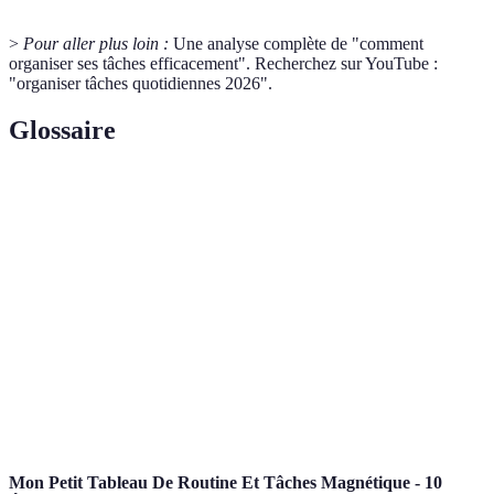
>
Pour aller plus loin :
Une analyse complète de "comment
organiser ses tâches efficacement". Recherchez sur YouTube :
"organiser tâches quotidiennes 2026".
Glossaire
Terme
Définition
Matrice
Méthode de gestion du temps qui classe les tâches
d'Eisenhower
selon leur urgence et leur importance.
Technique
Méthode de travail en intervalles de 25 minutes
Pomodoro
avec des pauses pour améliorer la productivité.
Objectifs
Critères pour définir des objectifs clairs et
SMART
atteignables.
Mon Petit Tableau De Routine Et Tâches Magnétique - 10