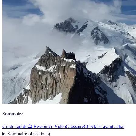
Sommaire
Guide rapide
📺 Ressource Vidéo
Glossaire
Checklist avant achat
Sommaire
(
4
sections
)