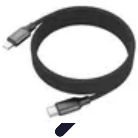
Astuces du Quotidien
Économie domestique
Cuisine et Alimentation
Cuisine &
Ménage
Organisation
Productivité
Astuces du Quotidien