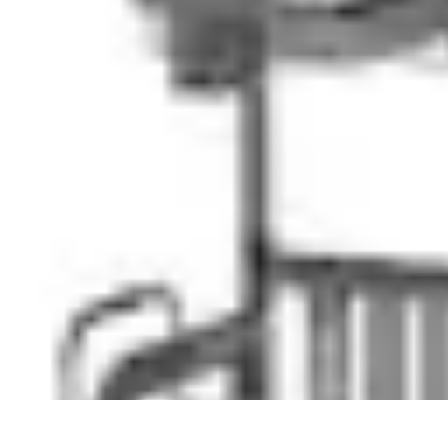
Astuces du Quotidien
Économie domestique
Cuisine et Alimentation
Cuisine & Ménage
Orga
Astuces du Quotidien