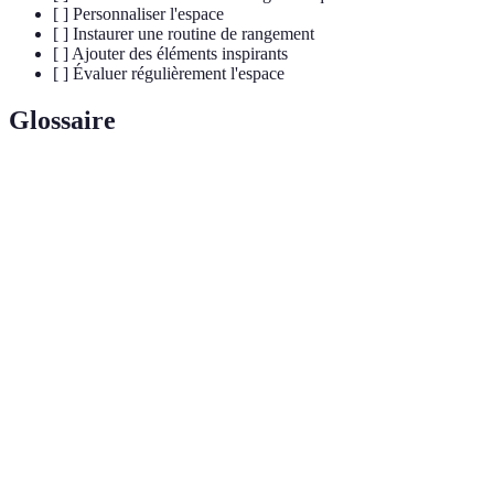
[ ] Personnaliser l'espace
[ ] Instaurer une routine de rangement
[ ] Ajouter des éléments inspirants
[ ] Évaluer régulièrement l'espace
Glossaire
Terme
Définition
Discipline qui vise à adapter
l’environnement de travail aux besoins de
Ergonomie
l’utilisateur pour améliorer son confort et sa
santé.
Processus d’élimination des objets non
Désencombrement
nécessaires d’un espace pour maximiser son
efficacité.
Espace spécifique dédié aux activités
Zone de travail
professionnelles, séparé des autres activités