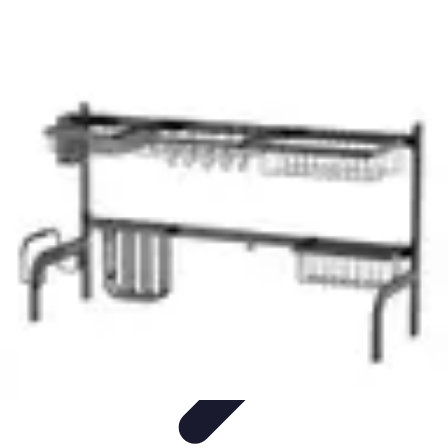
Astuces du Quotidien
Économie domestique
Cuisine et Alimentation
Cuisine &
Ménage
Organisation
Productivité
Astuces du Quotidien