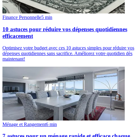
Finance Personnelle
5
min
10 astuces pour réduire vos dépenses quotidiennes
efficacement
Optimisez votre budget avec ces 10 astuces simples pour réduire vos
dépenses quotidiennes sans sacrifice. Améliorez votre quotidien dès
maintenant!
Ménage et Rangement
6
min
7 astuces pour un ménage rapide et efficace chaque