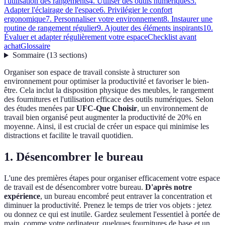
l'utilisation des rangements
4. Utiliser des outils numériques
5.
Adapter l'éclairage de l'espace
6. Privilégier le confort
ergonomique
7. Personnaliser votre environnement
8. Instaurer une
routine de rangement régulier
9. Ajouter des éléments inspirants
10.
Évaluer et adapter régulièrement votre espace
Checklist avant
achat
Glossaire
Sommaire
(
13
sections
)
Organiser son espace de travail consiste à structurer son
environnement pour optimiser la productivité et favoriser le bien-
être. Cela inclut la disposition physique des meubles, le rangement
des fournitures et l'utilisation efficace des outils numériques. Selon
des études menées par
UFC-Que Choisir
, un environnement de
travail bien organisé peut augmenter la productivité de 20% en
moyenne. Ainsi, il est crucial de créer un espace qui minimise les
distractions et facilite le travail quotidien.
1. Désencombrer le bureau
L'une des premières étapes pour organiser efficacement votre espace
de travail est de désencombrer votre bureau.
D'après notre
expérience
, un bureau encombré peut entraver la concentration et
diminuer la productivité. Prenez le temps de trier vos objets : jetez
ou donnez ce qui est inutile. Gardez seulement l'essentiel à portée de
main, comme votre ordinateur, quelques fournitures de base et un