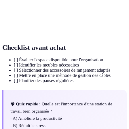
Discipline qui vise à optimiser la santé et le
Ergonomie
confort au travail.
Accessoires de
Outils et éléments qui aident à organiser
rangement
l'espace, tels que tiroirs et étagères.
Checklist avant achat
[ ] Évaluer l'espace disponible pour l'organisation
[ ] Identifier les meubles nécessaires
[ ] Sélectionner des accessoires de rangement adaptés
[ ] Mettre en place une méthode de gestion des câbles
[ ] Planifier des pauses régulières
🧠 Quiz rapide :
Quelle est l'importance d'une station de
travail bien organisée ?
- A) Améliore la productivité
- B) Réduit le stress