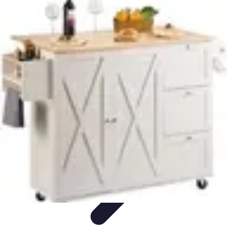
Astuces du Quotidien
Économie domestique
Cuisine et Alimentation
Cuisine &
Ménage
Organisation
Productivité
Astuces du Quotidien