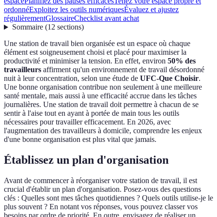
espace
Planifiez des pauses efficaces
Tenez votre espace propre et
ordonné
Exploitez les outils numériques
Évaluez et ajustez
régulièrement
Glossaire
Checklist avant achat
Sommaire
(
12
sections
)
Une station de travail bien organisée est un espace où chaque
élément est soigneusement choisi et placé pour maximiser la
productivité et minimiser la tension. En effet, environ
50% des
travailleurs
affirment qu'un environnement de travail désordonné
nuit à leur concentration, selon une étude de
UFC-Que Choisir
.
Une bonne organisation contribue non seulement à une meilleure
santé mentale, mais aussi à une efficacité accrue dans les tâches
journalières. Une station de travail doit permettre à chacun de se
sentir à l'aise tout en ayant à portée de main tous les outils
nécessaires pour travailler efficacement. En 2026, avec
l'augmentation des travailleurs à domicile, comprendre les enjeux
d'une bonne organisation est plus vital que jamais.
Établissez un plan d'organisation
Avant de commencer à réorganiser votre station de travail, il est
crucial d'établir un plan d'organisation. Posez-vous des questions
clés : Quelles sont mes tâches quotidiennes ? Quels outils utilise-je le
plus souvent ? En notant vos réponses, vous pouvez classer vos
besoins par ordre de priorité. En outre, envisagez de réaliser un