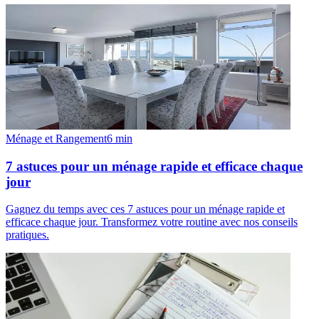
Ménage et Rangement
6
min
7 astuces pour un ménage rapide et efficace chaque
jour
Gagnez du temps avec ces 7 astuces pour un ménage rapide et
efficace chaque jour. Transformez votre routine avec nos conseils
pratiques.