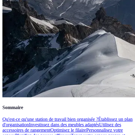
Sommaire
Qu'est-ce qu'une station de travail bien organisée ?
Établissez un plan
d'organisation
Investissez dans des meubles adaptés
Utilisez des
accessoires de rangement
Optimisez le filaire
Personnalisez votre