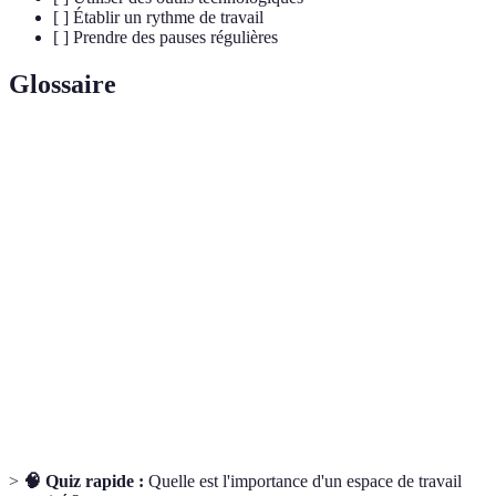
[ ] Établir un rythme de travail
[ ] Prendre des pauses régulières
Glossaire
Terme
Définition
Zone de
Espace défini pour réaliser des tâches
travail
professionnelles, loin des distractions personnelles.
Étude de l'adaptation entre la personne et son
Ergonomie
environnement de travail pour améliorer le confort
et la productivité.
Mesure de l'efficacité du travail, exprimée en
Productivité
output par rapport à l'input.
>
🧠 Quiz rapide :
Quelle est l'importance d'un espace de travail