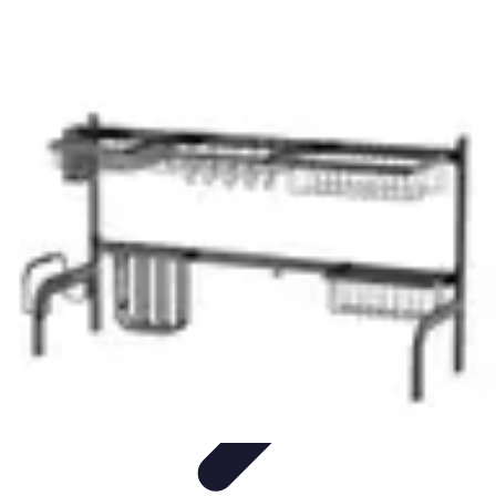
Astuces du Quotidien
Économie domestique
Cuisine et Alimentation
Cuisine &
Ménage
Organisation
Productivité
Astuces du Quotidien