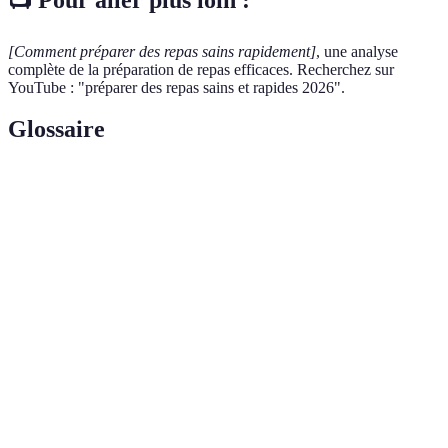
[Comment préparer des repas sains rapidement]
, une analyse
complète de la préparation de repas efficaces. Recherchez sur
YouTube : "préparer des repas sains et rapides 2026".
Glossaire
Terme
Définition
Meal
Processus de préparation des repas en avance pour
prep
gagner du temps durant la semaine.
Batch
Technique consistant à cuisiner en grande quantité
cooking
pour plusieurs repas.
Produits fruits et légumes qui sont cultivés et
Aliments
consommés à leur période optimale, garantissant
de saison
fraîcheur et meilleure saveur.