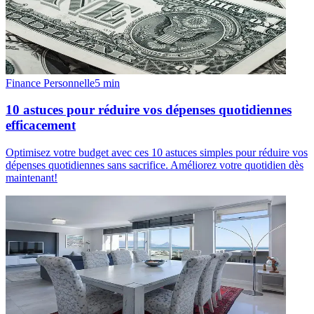
Finance Personnelle
5
min
10 astuces pour réduire vos dépenses quotidiennes
efficacement
Optimisez votre budget avec ces 10 astuces simples pour réduire vos
dépenses quotidiennes sans sacrifice. Améliorez votre quotidien dès
maintenant!