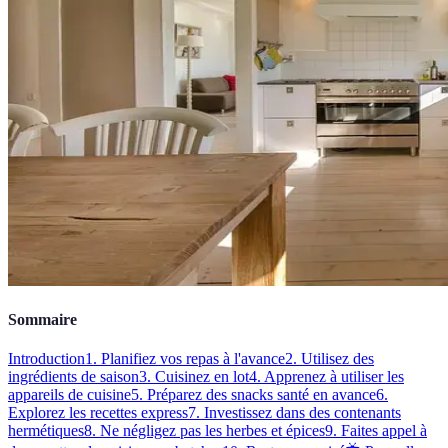
Sommaire
Introduction
1. Planifiez vos repas à l'avance
2. Utilisez des
ingrédients de saison
3. Cuisinez en lot
4. Apprenez à utiliser les
appareils de cuisine
5. Préparez des snacks santé en avance
6.
Explorez les recettes express
7. Investissez dans des contenants
hermétiques
8. Ne négligez pas les herbes et épices
9. Faites appel à