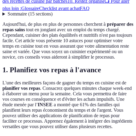
des recettes de cuisine par batches
10. Restez organisé
📺 Pour aller
plus loin :
Glossaire
Checklist avant achat
FAQ
Sommaire
(
15
sections
)
Aujourd'hui, de plus en plus de personnes cherchent à
préparer des
repas sains
tout en jonglant avec un emploi du temps chargé.
Cependant, cuisiner des plats équilibrés et nutritifs n'est pas toujours
facile. Cet article vous présente 10 astuces pour optimiser votre
temps en cuisine tout en vous assurant que votre alimentation reste
saine et variée. Que vous soyez un cuisinier expérimenté ou un
novice, ces conseils vous aideront à simplifier le processus.
1. Planifiez vos repas à l'avance
L'une des meilleures façons de gagner du temps en cuisine est de
planifier vos repas
. Consacrez quelques minutes chaque week-end
à élaborer un menu pour la semaine. Cela vous permettra de faire
vos courses en conséquence et d'éviter les achats impulsifs. Une
étude menée par l’
INSEE
a montré que 61% des familles qui
planifient leurs repas économisent du temps et de l'argent. Vous
pouvez utiliser des applications de planification de repas pour
faciliter ce processus. Apprenez également à intégrer des ingrédients
versatiles que vous pouvez utiliser dans plusieurs recettes.