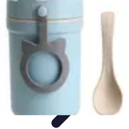
Astuces du Quotidien
Économie domestique
Cuisine et Alimentation
Cuisine &
Ménage
Organisation
Productivité
Astuces du Quotidien