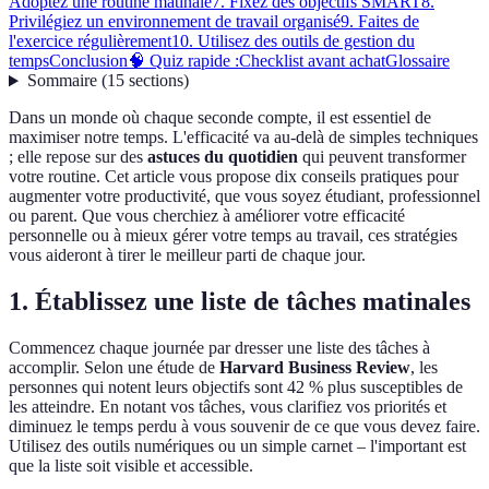
Adoptez une routine matinale
7. Fixez des objectifs SMART
8.
Privilégiez un environnement de travail organisé
9. Faites de
l'exercice régulièrement
10. Utilisez des outils de gestion du
temps
Conclusion
🧠 Quiz rapide :
Checklist avant achat
Glossaire
Sommaire
(
15
sections
)
Dans un monde où chaque seconde compte, il est essentiel de
maximiser notre temps. L'efficacité va au-delà de simples techniques
; elle repose sur des
astuces du quotidien
qui peuvent transformer
votre routine. Cet article vous propose dix conseils pratiques pour
augmenter votre productivité, que vous soyez étudiant, professionnel
ou parent. Que vous cherchiez à améliorer votre efficacité
personnelle ou à mieux gérer votre temps au travail, ces stratégies
vous aideront à tirer le meilleur parti de chaque jour.
1. Établissez une liste de tâches matinales
Commencez chaque journée par dresser une liste des tâches à
accomplir. Selon une étude de
Harvard Business Review
, les
personnes qui notent leurs objectifs sont 42 % plus susceptibles de
les atteindre. En notant vos tâches, vous clarifiez vos priorités et
diminuez le temps perdu à vous souvenir de ce que vous devez faire.
Utilisez des outils numériques ou un simple carnet – l'important est
que la liste soit visible et accessible.