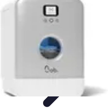
Astuces du Quotidien
Économie domestique
Cuisine et Alimentation
Cuisine &
Ménage
Organisation
Productivité
Astuces du Quotidien