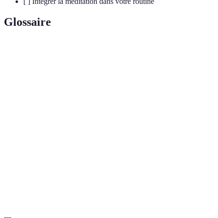
[ ] Intégrer la méditation dans votre routine
Glossaire
Terme
Définition
Mesure de l'efficacité avec laquelle des ressources
Productivité
sont utilisées pour produire des biens ou des
services.
Pratique consistant à entraîner l'esprit à maintenir
Méditation
une concentration ou à développer une conscience
accrue.
Séquence d'activités effectuées chaque matin qui
Routine
prépare l'individu mentalement et physiquement
Matinale
pour la journée.
---