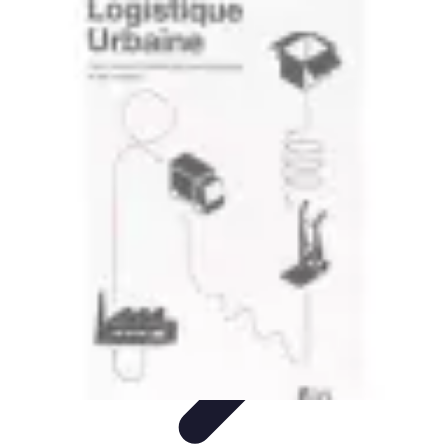
Astuces du Quotidien
Économie domestique
Cuisine et Alimentation
Cuisine &
Ménage
Organisation
Productivité
Astuces du Quotidien