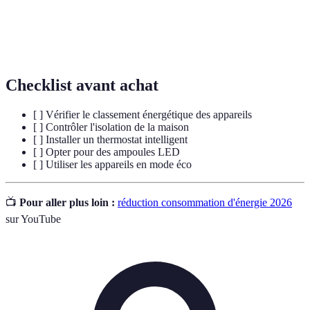
Appareil permettant de réguler la température de
Thermostat
votre chauffage ou climatisation de manière
intelligent
autonome et optimale.
Checklist avant achat
[ ] Vérifier le classement énergétique des appareils
[ ] Contrôler l'isolation de la maison
[ ] Installer un thermostat intelligent
[ ] Opter pour des ampoules LED
[ ] Utiliser les appareils en mode éco
📺
Pour aller plus loin :
réduction consommation d'énergie 2026
sur YouTube