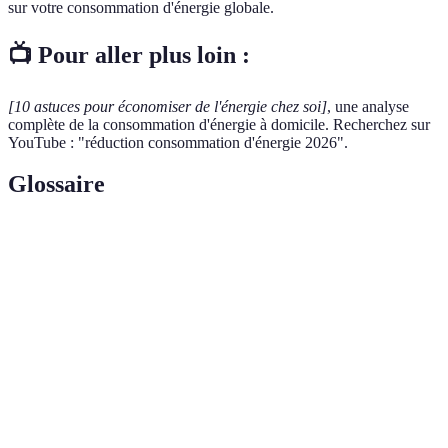
sur votre consommation d'énergie globale.
📺 Pour aller plus loin :
[10 astuces pour économiser de l'énergie chez soi]
, une analyse
complète de la consommation d'énergie à domicile. Recherchez sur
YouTube : "réduction consommation d'énergie 2026".
Glossaire
Terme
Définition
Agence de l'environnement et de la maîtrise de
ADEME
l'énergie, qui promeut les solutions d'économies
d'énergie.
Énergie provenant de sources qui se renouvellent
Énergie
naturellement, telles que le soleil, le vent et l'eau,
renouvelable
souvent plus durables.