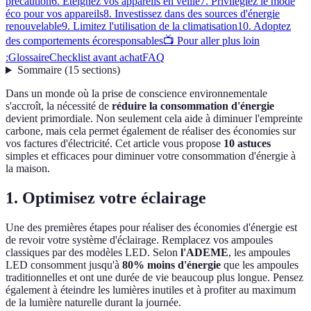
précaution
6. Éteignez vos appareils en veille
7. Privilégiez le mode
éco pour vos appareils
8. Investissez dans des sources d'énergie
renouvelable
9. Limitez l'utilisation de la climatisation
10. Adoptez
des comportements écoresponsables
📺 Pour aller plus loin
:
Glossaire
Checklist avant achat
FAQ
Sommaire
(
15
sections
)
Dans un monde où la prise de conscience environnementale
s'accroît, la nécessité de
réduire la consommation d'énergie
devient primordiale. Non seulement cela aide à diminuer l'empreinte
carbone, mais cela permet également de réaliser des économies sur
vos factures d'électricité. Cet article vous propose
10 astuces
simples et efficaces pour diminuer votre consommation d'énergie à
la maison.
1. Optimisez votre éclairage
Une des premières étapes pour réaliser des économies d'énergie est
de revoir votre système d'éclairage. Remplacez vos ampoules
classiques par des modèles LED. Selon
l'ADEME
, les ampoules
LED consomment jusqu'à
80% moins d'énergie
que les ampoules
traditionnelles et ont une durée de vie beaucoup plus longue. Pensez
également à éteindre les lumières inutiles et à profiter au maximum
de la lumière naturelle durant la journée.