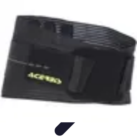
Astuces du Quotidien
Économie domestique
Cuisine et Alimentation
Cuisine &
Ménage
Organisation
Productivité
Astuces du Quotidien