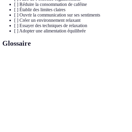
[ ] Réduire la consommation de caféine
[ ] Établir des limites claires
[ ] Ouvrir la communication sur ses sentiments
[ ] Créer un environnement relaxant
[ ] Essayer des techniques de relaxation
[ ] Adopter une alimentation équilibrée
Glossaire
Terme
Définition
Pleine
État de conscience qui consiste à être présent dans
conscience
l’instant sans jugement.
Hormone produite par le corps en réaction au
Cortisol
stress.
Hormones produites par le corps qui favorisent
Endorphines
une sensation de bien-être.