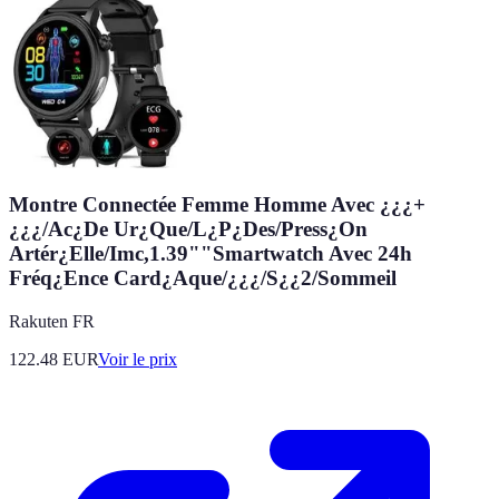
Montre Connectée Femme Homme Avec ¿¿¿+
¿¿¿/Ac¿De Ur¿Que/L¿P¿Des/Press¿On
Artér¿Elle/Imc,1.39""Smartwatch Avec 24h
Fréq¿Ence Card¿Aque/¿¿¿/S¿¿2/Sommeil
Rakuten FR
122.48
EUR
Voir le prix