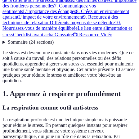
de la caféine sur le stress
6. Établissez des limites claires
L’importance
des frontières personnelles
7. Communiquez vos
sentiments
L’importance des échanges
8. Créez un environnement
apaisant
L’impact de votre environnement
9. Recourez à des
techniques de relaxation
Différents moyens de se détendre
10.
Nourrissez-vous de manière équilibrée
Le lien entre alimentation et
stress
Checklist avant achat
Glossaire
📺 Ressource Vidéo
Sommaire
(
24
sections
)
Le stress est devenu une constante dans nos vies modernes. Que ce
soit à cause du travail, des relations personnelles ou des défis
quotidiens, apprendre à gérer son stress est essentiel pour maintenir
une bonne santé mentale et physique. Cet article présente 10 astuces
pratiques pour réduire le stress et améliorer votre bien-être au
quotidien.
1. Apprenez à respirer profondément
La respiration comme outil anti-stress
La respiration profonde est une technique simple mais puissante
pour réduire le stress. En prenant quelques instants pour respirer
profondément, vous stimulez votre système nerveux
parasympathique, qui joue un rôle clé dans la relaxation. Par