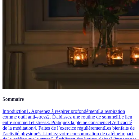
Sommaire
Introduction
1. Apprenez à respirer profondément
La respiration
comme outil anti-stress
2. Établissez une routine de sommeil
Le lien
entre sommeil et stress
3. Pratiquez la pleine conscience
L’efficacité
de la méditation
4. Faites de l’exercice régulièrement
Les bienfaits de
l’activité physique
5. Limitez votre consommation de caféine
Impact