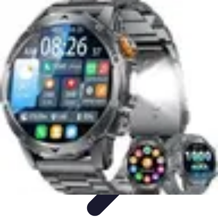
Astuces du Quotidien
Économie domestique
Cuisine et Alimentation
Cuisine &
Ménage
Organisation
Productivité
Astuces du Quotidien