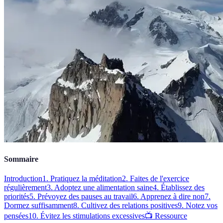
Sommaire
Introduction
1. Pratiquez la méditation
2. Faites de l'exercice
régulièrement
3. Adoptez une alimentation saine
4. Établissez des
priorités
5. Prévoyez des pauses au travail
6. Apprenez à dire non
7.
Dormez suffisamment
8. Cultivez des relations positives
9. Notez vos
pensées
10. Évitez les stimulations excessives
📺 Ressource