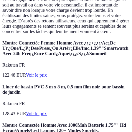
soit au travail ou dans votre vie personnelle, il est important de
savoir dire non lorsque votre charge devient trop lourde. En
établissant des limites saines, vous protégez votre temps et votre
énergie. D’après des retours utilisateurs, ceux qui apprennent à gérer
leurs engagements se sentent souvent plus sereins et capables de se
concentrer sur les tâches qui leur tiennent vraiment à cœur.
Montre Connectée Femme Homme Avec ¿¿¿+¿¿¿/Ac¿De
Ur¿Que/L¿P¿Des/Press¿On Artér¿Elle/Imc,1.39""Smartwatch
Avec 24h Fréq¿Ence Card¿Aque/¿¿¿/S¿¿2/Sommeil
Rakuten FR
122.48
EUR
Voir le prix
Liner de bassin PVC 5 m x 8 m, 0,5 mm film noir pour bassin
de jardin
Rakuten FR
128.43
EUR
Voir le prix
Montre Connectée Homme Avec 1000Mah Batterie 1,75"" Hd
Écran/Appels/Led Lampe, 120+ Modes Sportifs,