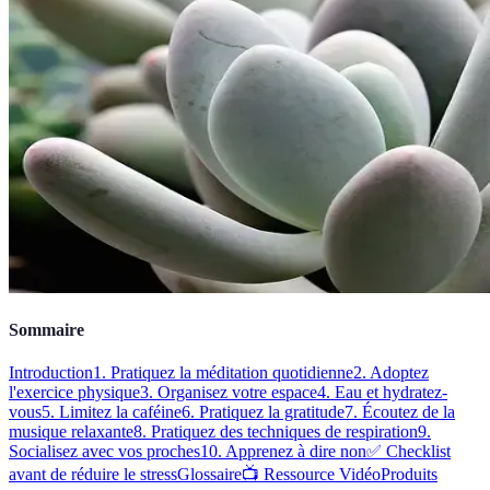
Sommaire
Introduction
1. Pratiquez la méditation quotidienne
2. Adoptez
l'exercice physique
3. Organisez votre espace
4. Eau et hydratez-
vous
5. Limitez la caféine
6. Pratiquez la gratitude
7. Écoutez de la
musique relaxante
8. Pratiquez des techniques de respiration
9.
Socialisez avec vos proches
10. Apprenez à dire non
✅ Checklist
avant de réduire le stress
Glossaire
📺 Ressource Vidéo
Produits