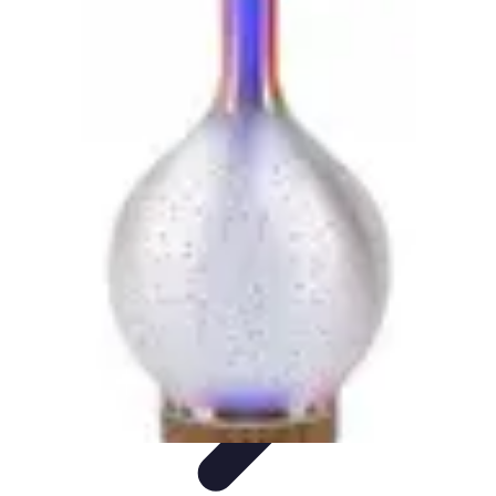
Astuces du Quotidien
Économie domestique
Cuisine et Alimentation
Cuisine &
Ménage
Organisation
Productivité
Astuces du Quotidien