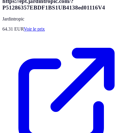
https://ept.jardintropic.com/?
P51286357EBDF1BS1UB4138ed01116V4
Jardintropic
64.31
EUR
Voir le prix