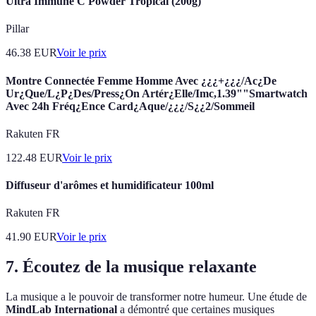
Ultra Immune C Powder Tropical (200g)
Pillar
46.38
EUR
Voir le prix
Montre Connectée Femme Homme Avec ¿¿¿+¿¿¿/Ac¿De
Ur¿Que/L¿P¿Des/Press¿On Artér¿Elle/Imc,1.39""Smartwatch
Avec 24h Fréq¿Ence Card¿Aque/¿¿¿/S¿¿2/Sommeil
Rakuten FR
122.48
EUR
Voir le prix
Diffuseur d'arômes et humidificateur 100ml
Rakuten FR
41.90
EUR
Voir le prix
7. Écoutez de la musique relaxante
La musique a le pouvoir de transformer notre humeur. Une étude de
MindLab International
a démontré que certaines musiques