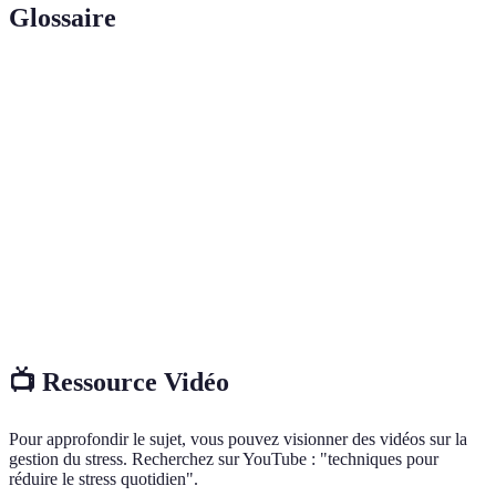
Glossaire
Terme
Définition
Réaction physique et psychologique de l'organisme
Stress
face à une pression ou une contrainte.
Pratique mentale visant à atteindre un état de paix
Méditation
intérieure et de concentration.
Processus de consommation de liquides pour
Hydratation
maintenir un équilibre hydrique sain dans le corps.
📺 Ressource Vidéo
Pour approfondir le sujet, vous pouvez visionner des vidéos sur la
gestion du stress. Recherchez sur YouTube : "techniques pour
réduire le stress quotidien".