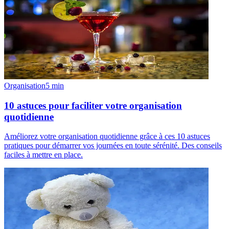
Organisation
5
min
10 astuces pour faciliter votre organisation
quotidienne
Améliorez votre organisation quotidienne grâce à ces 10 astuces
pratiques pour démarrer vos journées en toute sérénité. Des conseils
faciles à mettre en place.