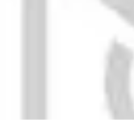
Astuces du Quotidien
Économie domestique
Cuisine et Alimentation
Cuisine & Ménage
Orga
Astuces du Quotidien