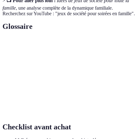
>
📺 Pour aller plus loin :
Idées de jeux de société pour toute la
famille
, une analyse complète de la dynamique familiale.
Recherchez sur YouTube : "jeux de société pour soirées en famille".
Glossaire
Terme
Définition
Atmosphère particulière créée par des éléments
Ambiance
comme la lumière ou la décoration.
Atelier
Activité permettant aux participants d’exprimer leur
créatif
créativité à travers des arts manuels.
Soirée à
Événement basé sur un sujet ou une culture
thème
particulière, influençant l'ensemble de l'organisation.
Checklist avant achat