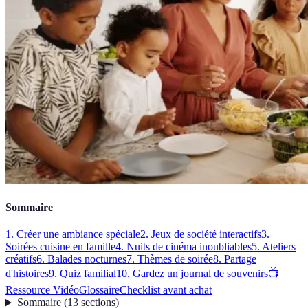
Sommaire
1. Créer une ambiance spéciale
2. Jeux de société interactifs
3.
Soirées cuisine en famille
4. Nuits de cinéma inoubliables
5. Ateliers
créatifs
6. Balades nocturnes
7. Thèmes de soirée
8. Partage
d'histoires
9. Quiz familial
10. Gardez un journal de souvenirs
📺
Ressource Vidéo
Glossaire
Checklist avant achat
Sommaire
(
13
sections
)