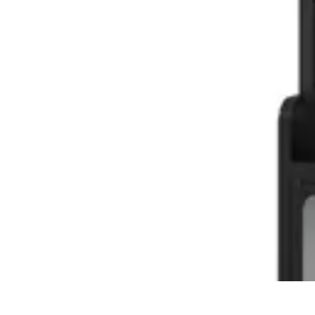
Astuces du Quotidien
Économie domestique
Cuisine et Alimentation
Cuisine & Ménage
Orga
Astuces du Quotidien