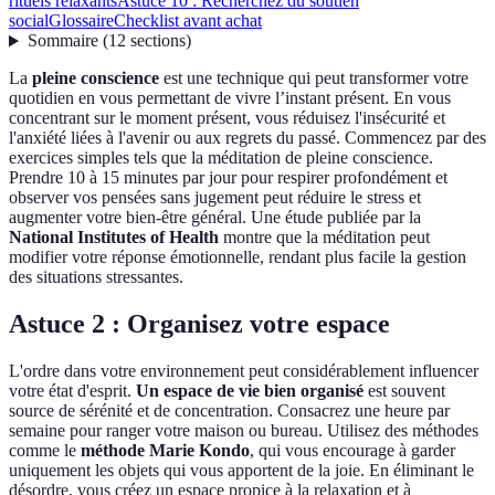
rituels relaxants
Astuce 10 : Recherchez du soutien
social
Glossaire
Checklist avant achat
Sommaire
(
12
sections
)
La
pleine conscience
est une technique qui peut transformer votre
quotidien en vous permettant de vivre l’instant présent. En vous
concentrant sur le moment présent, vous réduisez l'insécurité et
l'anxiété liées à l'avenir ou aux regrets du passé. Commencez par des
exercices simples tels que la méditation de pleine conscience.
Prendre 10 à 15 minutes par jour pour respirer profondément et
observer vos pensées sans jugement peut réduire le stress et
augmenter votre bien-être général. Une étude publiée par la
National Institutes of Health
montre que la méditation peut
modifier votre réponse émotionnelle, rendant plus facile la gestion
des situations stressantes.
Astuce 2 : Organisez votre espace
L'ordre dans votre environnement peut considérablement influencer
votre état d'esprit.
Un espace de vie bien organisé
est souvent
source de sérénité et de concentration. Consacrez une heure par
semaine pour ranger votre maison ou bureau. Utilisez des méthodes
comme le
méthode Marie Kondo
, qui vous encourage à garder
uniquement les objets qui vous apportent de la joie. En éliminant le
désordre, vous créez un espace propice à la relaxation et à