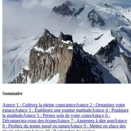
Sommaire
Astuce 1 : Cultivez la pleine conscience
Astuce 2 : Organisez votre
espace
Astuce 3 : Établissez une routine matinale
Astuce 4 : Pratiquez
la gratitude
Astuce 5 : Prenez soin de votre corps
Astuce 6 :
Déconnectez-vous des écrans
Astuce 7 : Apprenez à dire non
Astuce
8 : Profitez du temps passé en nature
Astuce 9 : Mettez en place des