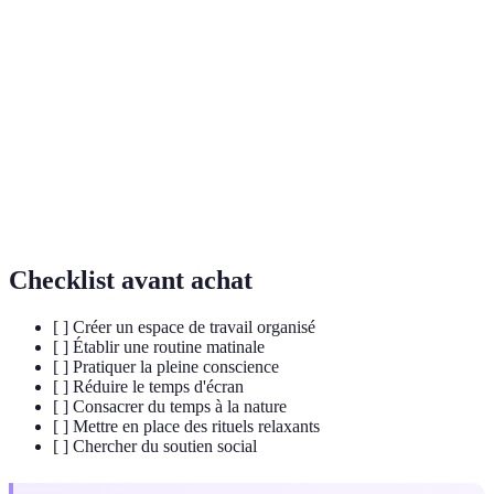
Terme
Définition
Pleine
Technique de méditation visant à se concentrer sur le
conscience
présent pour réduire le stress.
Routine
Ensemble d'activités réalisées le matin pour
matinale
commencer la journée de manière positive.
Rituels
Activités régulières favorisant détente et bien-être.
Checklist avant achat
[ ] Créer un espace de travail organisé
[ ] Établir une routine matinale
[ ] Pratiquer la pleine conscience
[ ] Réduire le temps d'écran
[ ] Consacrer du temps à la nature
[ ] Mettre en place des rituels relaxants
[ ] Chercher du soutien social