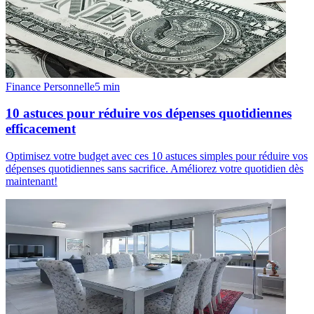
Finance Personnelle
5
min
10 astuces pour réduire vos dépenses quotidiennes
efficacement
Optimisez votre budget avec ces 10 astuces simples pour réduire vos
dépenses quotidiennes sans sacrifice. Améliorez votre quotidien dès
maintenant!