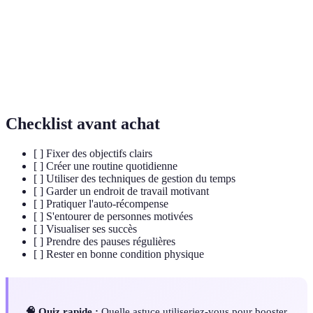
Ensemble d'habitudes ou d'activités régulières qui
Routine
structurent le quotidien.
Technique mentale visant à imaginer des situations
Visualisation
de succès pour stimuler la motivation.
Checklist avant achat
[ ] Fixer des objectifs clairs
[ ] Créer une routine quotidienne
[ ] Utiliser des techniques de gestion du temps
[ ] Garder un endroit de travail motivant
[ ] Pratiquer l'auto-récompense
[ ] S'entourer de personnes motivées
[ ] Visualiser ses succès
[ ] Prendre des pauses régulières
[ ] Rester en bonne condition physique
🧠 Quiz rapide :
Quelle astuce utiliseriez-vous pour booster