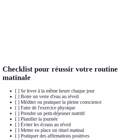
Routine
Ensemble d'activités répétées régulièrement.
Pratique mentale pour calmer l'esprit et se
Méditation
recentrer.
Phrase positive répétée pour influencer son état
Affirmation
d'esprit.
Checklist pour réussir votre routine
matinale
[ ] Se lever à la même heure chaque jour
[ ] Boire un verre d'eau au réveil
[ ] Méditer ou pratiquer la pleine conscience
[ ] Faire de l'exercice physique
[ ] Prendre un petit-déjeuner nutritif
[ ] Planifier la journée
[ ] Éviter les écrans au réveil
[ ] Mettre en place un rituel matinal
[ ] Pratiquer des affirmations positives