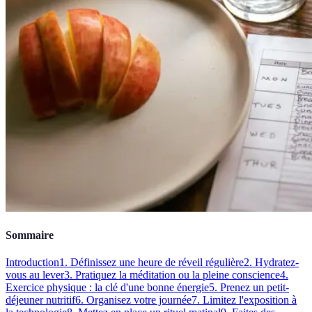
Sommaire
Introduction
1. Définissez une heure de réveil régulière
2. Hydratez-
vous au lever
3. Pratiquez la méditation ou la pleine conscience
4.
Exercice physique : la clé d'une bonne énergie
5. Prenez un petit-
déjeuner nutritif
6. Organisez votre journée
7. Limitez l'exposition à