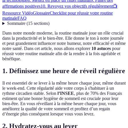
la technologie
8. Mettez en place un rituel matinal
9. Faites des
affirmations positives
10. Revoyez vos objectifs régulièrement
📺
Ressource Vidéo
Glossaire
Checklist pour réussir votre routine
matinale
FAQ
Sommaire
(
15
sections
)
Dans notre monde moderne, la routine matinale joue un rôle crucial
dans la productivité et le bien-être. Elle donne le ton à notre journée
et peut grandement influencer notre humeur, notre efficacité et même
notre santé. Dans cet article, nous allons explorer
10 astuces
pour
réussir votre routine matinale afin de la rendre à la fois agréable et
bénéfique.
1. Définissez une heure de réveil régulière
Il est essentiel de se lever à la même heure chaque jour, même durant
le week-end. Cette régularité aide votre corps à s'habituer à un
rythme circadien stable. Selon
l’INSEE
, plus de 70% des Français
estiment qu'une bonne hygiène de sommeil est cruciale pour leur
bien-être. En vous réveillant à la même heure chaque jour, vous
améliorez la qualité de votre sommeil et profitez d’un regain
d’énergie plus conséquent lorsque vous vous levez.
2. Hydratez-vous au lever