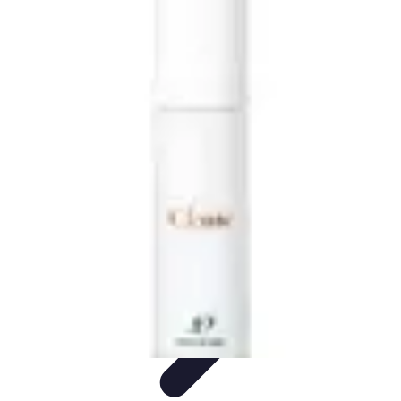
Astuces du Quotidien
Économie domestique
Cuisine et Alimentation
Cuisine &
Ménage
Organisation
Productivité
Astuces du Quotidien