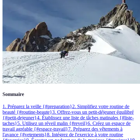
Sommaire
1. Préparez la veille {#preparation}
2. Simplifiez votre routine de
beauté {#routine-beaute}
3. Offrez-vous un petit-déjeuner équilibré
{#petit-dejeuner}
4. Établissez une liste de tâches matinales {#liste-
taches}
5. Utilisez un réveil malin {#reveil}
6. Créez un espace de
travail agréable {#espace-travail}
7. Préparez des vêtements à
l'avance {#vetements}
8. Intégrez de l'exercice à votre routine