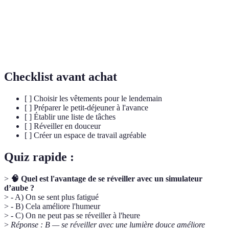
Capacité à produire quelque chose dans un laps de
Productivité
temps donné.
Gestion du
Processus d'organisation et de planification du
temps
temps passé à diverses activités.
Checklist avant achat
[ ] Choisir les vêtements pour le lendemain
[ ] Préparer le petit-déjeuner à l'avance
[ ] Établir une liste de tâches
[ ] Réveiller en douceur
[ ] Créer un espace de travail agréable
Quiz rapide :
>
🧠 Quel est l'avantage de se réveiller avec un simulateur
d’aube ?
> - A) On se sent plus fatigué
> - B) Cela améliore l'humeur
> - C) On ne peut pas se réveiller à l'heure
>
Réponse : B — se réveiller avec une lumière douce améliore