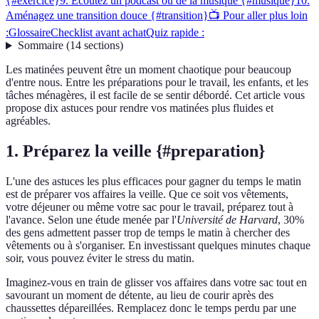
{#exercice}
9. Écoutez un podcast ou de la musique {#musique}
10.
Aménagez une transition douce {#transition}
📺 Pour aller plus loin
:
Glossaire
Checklist avant achat
Quiz rapide :
Sommaire
(
14
sections
)
Les matinées peuvent être un moment chaotique pour beaucoup
d'entre nous. Entre les préparations pour le travail, les enfants, et les
tâches ménagères, il est facile de se sentir débordé. Cet article vous
propose dix astuces pour rendre vos matinées plus fluides et
agréables.
1. Préparez la veille {#preparation}
L'une des astuces les plus efficaces pour gagner du temps le matin
est de préparer vos affaires la veille. Que ce soit vos vêtements,
votre déjeuner ou même votre sac pour le travail, préparez tout à
l'avance. Selon une étude menée par l'
Université de Harvard
, 30%
des gens admettent passer trop de temps le matin à chercher des
vêtements ou à s'organiser. En investissant quelques minutes chaque
soir, vous pouvez éviter le stress du matin.
Imaginez-vous en train de glisser vos affaires dans votre sac tout en
savourant un moment de détente, au lieu de courir après des
chaussettes dépareillées. Remplacez donc le temps perdu par une