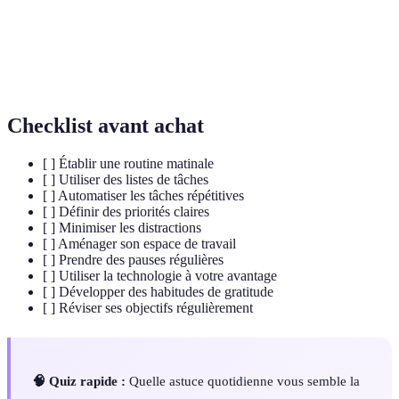
Pomodoro
intervalles de travail séparés par des pauses.
Utilisation de technologies pour réaliser des
Automatisation
tâches répétitives sans intervention humaine.
Checklist avant achat
[ ] Établir une routine matinale
[ ] Utiliser des listes de tâches
[ ] Automatiser les tâches répétitives
[ ] Définir des priorités claires
[ ] Minimiser les distractions
[ ] Aménager son espace de travail
[ ] Prendre des pauses régulières
[ ] Utiliser la technologie à votre avantage
[ ] Développer des habitudes de gratitude
[ ] Réviser ses objectifs régulièrement
🧠 Quiz rapide :
Quelle astuce quotidienne vous semble la