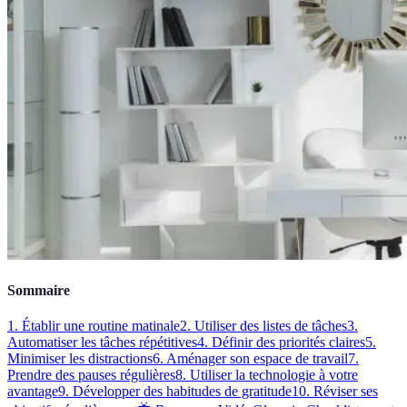
Sommaire
1. Établir une routine matinale
2. Utiliser des listes de tâches
3.
Automatiser les tâches répétitives
4. Définir des priorités claires
5.
Minimiser les distractions
6. Aménager son espace de travail
7.
Prendre des pauses régulières
8. Utiliser la technologie à votre
avantage
9. Développer des habitudes de gratitude
10. Réviser ses