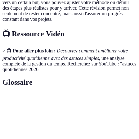
vers un certain but, vous pouvez ajuster votre méthode ou définir
des étapes plus réalistes pour y arriver. Cette révision permet non
seulement de rester concentré, mais aussi d'assurer un progrès
constant dans vos projets.
📺 Ressource Vidéo
>
📺 Pour aller plus loin :
Découvrez comment améliorer votre
productivité quotidienne avec des astuces simples
, une analyse
complète de la gestion du temps. Recherchez sur YouTube : "astuces
quotidiennes 2026"
Glossaire
Terme
Définition
Routine
Ensemble d'activités effectuées chaque matin
Matinale
pour bien démarrer la journée.
Méthode
Technique de gestion du temps qui utilise des