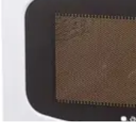
Astuces du Quotidien
Économie domestique
Cuisine et Alimentation
Cuisine & Ménage
Orga
Astuces du Quotidien