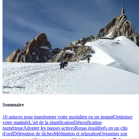
Sommaire
10 astuces pour transformer votre quotidien en un instant
Optimiser
votre matinée
L'art de la planification
Détoxification
numérique
Adopter les pauses actives
Repas équilibrés en un clin
d'oeil
Délégation de tâches
Méditation et relaxation
Organiser son