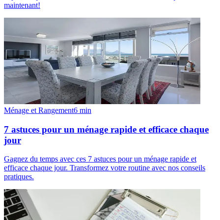
maintenant!
Ménage et Rangement
6
min
7 astuces pour un ménage rapide et efficace chaque
jour
Gagnez du temps avec ces 7 astuces pour un ménage rapide et
efficace chaque jour. Transformez votre routine avec nos conseils
pratiques.