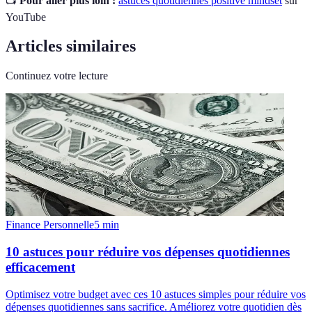
📺
Pour aller plus loin :
astuces quotidiennes positive mindset
sur
YouTube
Articles similaires
Continuez votre lecture
Finance Personnelle
5
min
10 astuces pour réduire vos dépenses quotidiennes
efficacement
Optimisez votre budget avec ces 10 astuces simples pour réduire vos
dépenses quotidiennes sans sacrifice. Améliorez votre quotidien dès