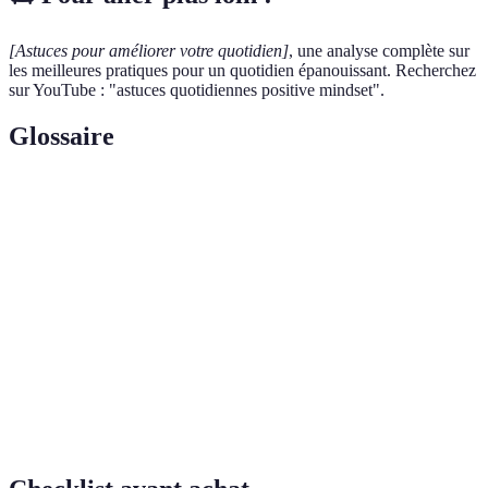
[Astuces pour améliorer votre quotidien]
, une analyse complète sur
les meilleures pratiques pour un quotidien épanouissant. Recherchez
sur YouTube : "astuces quotidiennes positive mindset".
Glossaire
Terme
Définition
Détoxification
Processus de réduction de l'usage des écrans pour
numérique
améliorer le bien-être mental.
Pratique qui consiste à se concentrer pour
Méditation
atteindre un état de calme et de clarté d'esprit.
Organisation des tâches à réaliser sur une période
Planification
donnée pour optimiser le temps et l'efficacité.