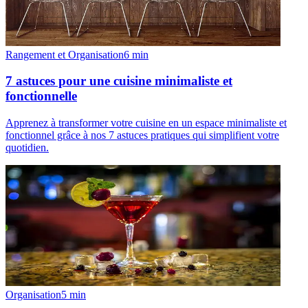
Rangement et Organisation
6
min
7 astuces pour une cuisine minimaliste et
fonctionnelle
Apprenez à transformer votre cuisine en un espace minimaliste et
fonctionnel grâce à nos 7 astuces pratiques qui simplifient votre
quotidien.
Organisation
5
min