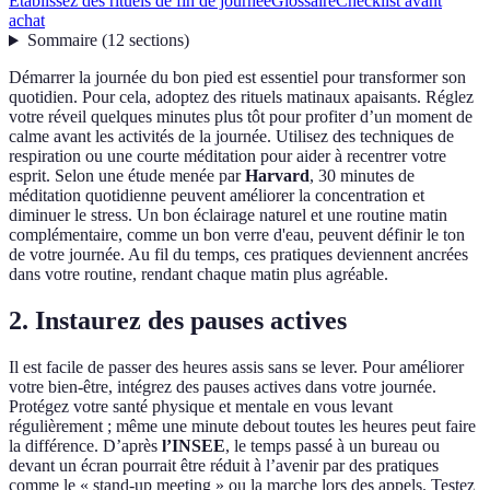
Établissez des rituels de fin de journée
Glossaire
Checklist avant
achat
Sommaire
(
12
sections
)
Démarrer la journée du bon pied est essentiel pour transformer son
quotidien. Pour cela, adoptez des rituels matinaux apaisants. Réglez
votre réveil quelques minutes plus tôt pour profiter d’un moment de
calme avant les activités de la journée. Utilisez des techniques de
respiration ou une courte méditation pour aider à recentrer votre
esprit. Selon une étude menée par
Harvard
, 30 minutes de
méditation quotidienne peuvent améliorer la concentration et
diminuer le stress. Un bon éclairage naturel et une routine matin
complémentaire, comme un bon verre d'eau, peuvent définir le ton
de votre journée. Au fil du temps, ces pratiques deviennent ancrées
dans votre routine, rendant chaque matin plus agréable.
2. Instaurez des pauses actives
Il est facile de passer des heures assis sans se lever. Pour améliorer
votre bien-être, intégrez des pauses actives dans votre journée.
Protégez votre santé physique et mentale en vous levant
régulièrement ; même une minute debout toutes les heures peut faire
la différence. D’après
l’INSEE
, le temps passé à un bureau ou
devant un écran pourrait être réduit à l’avenir par des pratiques
comme le « stand-up meeting » ou la marche lors des appels. Testez