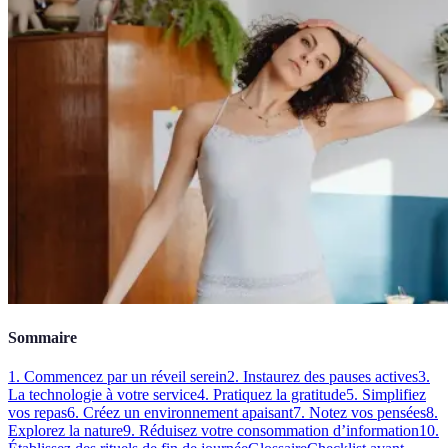
Sommaire
1. Commencez par un réveil serein
2. Instaurez des pauses actives
3.
La technologie à votre service
4. Pratiquez la gratitude
5. Simplifiez
vos repas
6. Créez un environnement apaisant
7. Notez vos pensées
8.
Explorez la nature
9. Réduisez votre consommation d’information
10.