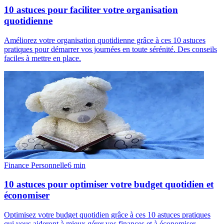
10 astuces pour faciliter votre organisation
quotidienne
Améliorez votre organisation quotidienne grâce à ces 10 astuces
pratiques pour démarrer vos journées en toute sérénité. Des conseils
faciles à mettre en place.
Finance Personnelle
6
min
10 astuces pour optimiser votre budget quotidien et
économiser
Optimisez votre budget quotidien grâce à ces 10 astuces pratiques
qui vous aideront à mieux gérer vos finances et à économiser.