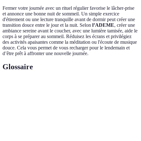
Fermer votre journée avec un rituel régulier favorise le lâcher-prise
et annonce une bonne nuit de sommeil. Un simple exercice
d'étirement ou une lecture tranquille avant de dormir peut créer une
transition douce entre le jour et la nuit. Selon
l’ADEME
, créer une
ambiance sereine avant le coucher, avec une lumière tamisée, aide le
corps à se préparer au sommeil. Réduisez les écrans et privilégiez
des activités apaisantes comme la méditation ou l'écoute de musique
douce. Cela vous permet de vous recharger pour le lendemain et
d’être prêt à affronter une nouvelle journée.
Glossaire
Terme
Définition
État d'une personne qui se sent en bonne santé,
Bien-être
heureuse et équilibrée.
Ensemble d'habitudes ou d'activités répétées
Routine
régulièrement et dans un ordre spécifique.