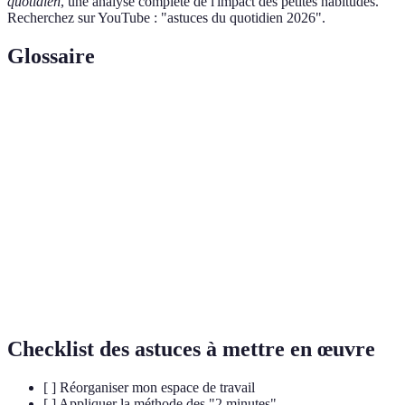
quotidien
, une analyse complète de l'impact des petites habitudes.
Recherchez sur YouTube : "astuces du quotidien 2026".
Glossaire
Terme
Définition
Capacité à produire un effet souhaité avec le
Efficacité
minimum d'énergie ou de ressources.
Habitudes quotidiennes récurrentes qui structurent
Routine
notre emploi du temps.
Capacité à exprimer ses droits et ses opinions de
Assertivité
manière claire et respectueuse.
Checklist des astuces à mettre en œuvre
[ ] Réorganiser mon espace de travail
[ ] Appliquer la méthode des "2 minutes"