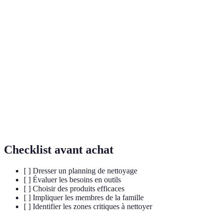
Terme
Définition
Nettoyage
Méthode pour effectuer le ménage en un minimum
rapide
de temps tout en maximisant l'efficacité.
Aspirateur
Appareil automatisé pour le nettoyage des sols,
robot
capable de naviguer seul dans une maison.
Multi-
Produits pouvant être utilisés sur plusieurs types de
usages
surfaces ou pour différentes tâches.
Checklist avant achat
[ ] Dresser un planning de nettoyage
[ ] Évaluer les besoins en outils
[ ] Choisir des produits efficaces
[ ] Impliquer les membres de la famille
[ ] Identifier les zones critiques à nettoyer