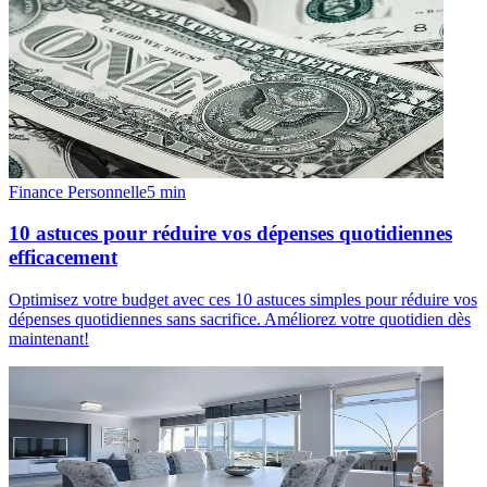
Finance Personnelle
5
min
10 astuces pour réduire vos dépenses quotidiennes
efficacement
Optimisez votre budget avec ces 10 astuces simples pour réduire vos
dépenses quotidiennes sans sacrifice. Améliorez votre quotidien dès
maintenant!