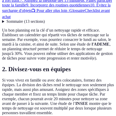
à fort trafic
7. Adoptez la méthode des 15 minutes
8. Faites participer
toute la famille
9. Incorporez des routines quotidiennes
10. Évitez la
surcharge d'objets
📺 Pour aller plus loin :
Glossaire
Checklist avant
achat
Sommaire
(
13
sections
)
Un bon planning est la clé d’un nettoyage rapide et efficace.
Établissez un calendrier qui répartit vos tâches de nettoyage sur la
semaine. Par exemple, vous pourriez consacrer le lundi au salon, le
mardi à la cuisine, et ainsi de suite. Selon une étude de
l'ADEME
,
un planning structuré permet de réduire le temps de nettoyage
jusqu'à 30%. Vous pouvez même utiliser des applications de gestion
de tâches pour suivre votre progression et rester motivé(e).
2. Divisez-vous en équipes
Si vous vivez en famille ou avec des colocataires, formez des
équipes. La division des tâches rend le nettoyage non seulement plus
rapide, mais aussi plus amusant. Assignez des zones spécifiques à
chaque membre et fixez un temps limite pour chaque tâche. Par
exemple, chacun pourrait avoir 20 minutes pour nettoyer sa zone
avant de passer à la suivante. Une étude de l’
INSEE
montre que le
temps de nettoyage est souvent multiplié par deux lorsque plusieurs
personnes travaillent ensemble.