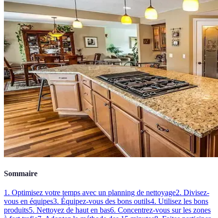
Sommaire
1. Optimisez votre temps avec un planning de nettoyage
2. Divisez-
vous en équipes
3. Équipez-vous des bons outils
4. Utilisez les bons
produits
5. Nettoyez de haut en bas
6. Concentrez-vous sur les zones