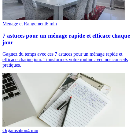
Ménage et Rangement
6
min
7 astuces pour un ménage rapide et efficace chaque
jour
Gagnez du temps avec ces 7 astuces pour un ménage rapide et
efficace chaque jour. Transformez votre routine avec nos conseils
pratiques.
Organisation
4
min