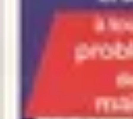
Astuces du Quotidien
Économie domestique
Cuisine et Alimentation
Cuisine & Ménage
Orga
Astuces du Quotidien