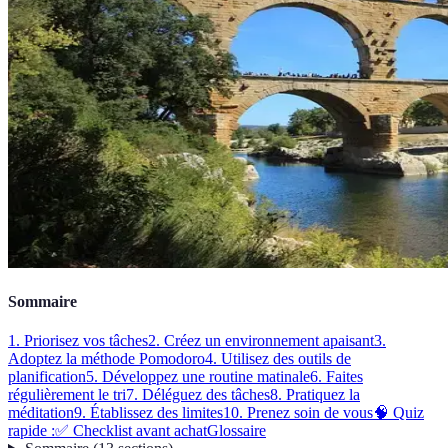
Sommaire
1. Priorisez vos tâches
2. Créez un environnement apaisant
3.
Adoptez la méthode Pomodoro
4. Utilisez des outils de
planification
5. Développez une routine matinale
6. Faites
régulièrement le tri
7. Déléguez des tâches
8. Pratiquez la
méditation
9. Établissez des limites
10. Prenez soin de vous
🧠 Quiz
rapide :
✅ Checklist avant achat
Glossaire