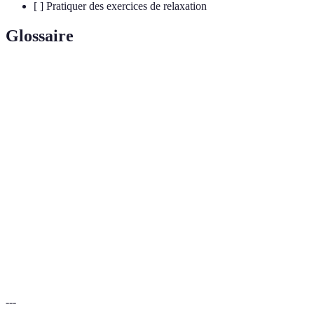
[ ] Pratiquer des exercices de relaxation
Glossaire
Terme
Définition
Technique de gestion du temps reposant sur des
Méthode
blocs de travail de 25 minutes suivis de courtes
Pomodoro
pauses.
Développement
Processus d'amélioration de soi-même, de ses
personnel
compétences et de son bien-être.
Action de confier des tâches ou des
Délégation
responsabilités à d'autres personnes pour alléger
sa charge de travail.
---