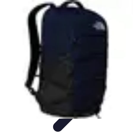
Astuces du Quotidien
Économie domestique
Cuisine et Alimentation
Cuisine &
Ménage
Organisation
Productivité
Astuces du Quotidien