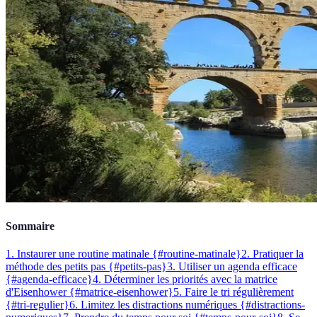
Sommaire
1. Instaurer une routine matinale {#routine-matinale}
2. Pratiquer la
méthode des petits pas {#petits-pas}
3. Utiliser un agenda efficace
{#agenda-efficace}
4. Déterminer les priorités avec la matrice
d'Eisenhower {#matrice-eisenhower}
5. Faire le tri régulièrement
{#tri-regulier}
6. Limitez les distractions numériques {#distractions-