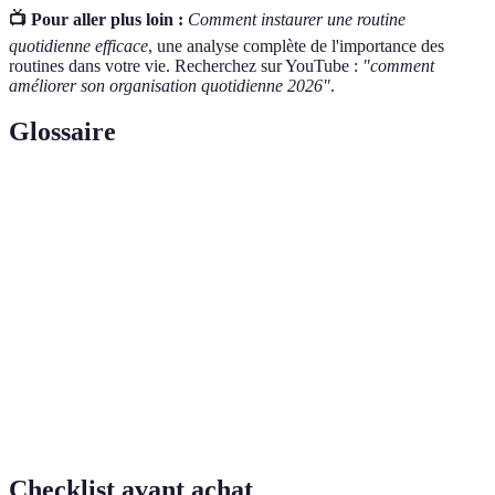
📺 Pour aller plus loin :
Comment instaurer une routine
quotidienne efficace
, une analyse complète de l'importance des
routines dans votre vie. Recherchez sur YouTube :
"comment
améliorer son organisation quotidienne 2026"
.
Glossaire
Terme
Définition
Routine
Ensemble d'activités effectuées chaque matin pour
matinale
bien démarrer la journée.
Matrice
Outil de gestion du temps pour classer les tâches
d'Eisenhower
par priorité.
Objectifs
Méthode pour formuler des objectifs de manière
SMART
claire et atteignable.
Checklist avant achat