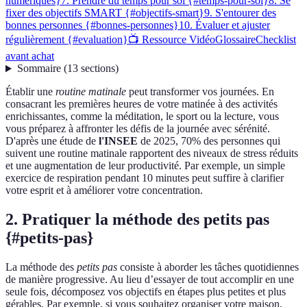
numeriques}
7. Prendre du temps pour soi {#temps-pour-soi}
8. Se
fixer des objectifs SMART {#objectifs-smart}
9. S'entourer des
bonnes personnes {#bonnes-personnes}
10. Évaluer et ajuster
régulièrement {#evaluation}
📺 Ressource Vidéo
Glossaire
Checklist
avant achat
Sommaire
(
13
sections
)
Établir une
routine matinale
peut transformer vos journées. En
consacrant les premières heures de votre matinée à des activités
enrichissantes, comme la méditation, le sport ou la lecture, vous
vous préparez à affronter les défis de la journée avec sérénité.
D'après une étude de
l'INSEE
de 2025, 70% des personnes qui
suivent une routine matinale rapportent des niveaux de stress réduits
et une augmentation de leur productivité. Par exemple, un simple
exercice de respiration pendant 10 minutes peut suffire à clarifier
votre esprit et à améliorer votre concentration.
2. Pratiquer la méthode des petits pas
{#petits-pas}
La méthode des
petits pas
consiste à aborder les tâches quotidiennes
de manière progressive. Au lieu d’essayer de tout accomplir en une
seule fois, décomposez vos objectifs en étapes plus petites et plus
gérables. Par exemple, si vous souhaitez organiser votre maison,