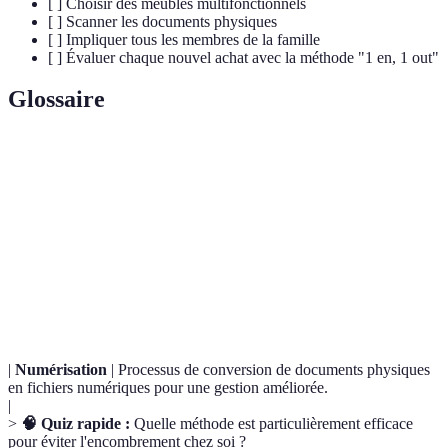
[ ] Choisir des meubles multifonctionnels
[ ] Scanner les documents physiques
[ ] Impliquer tous les membres de la famille
[ ] Évaluer chaque nouvel achat avec la méthode "1 en, 1 out"
Glossaire
Terme
Définition
Rangement
Philosophie d'organisation qui favorise la
minimaliste
simplicité et l'élimination de l'encombrement.
Zones de
Espaces prédéfinis dans une maison pour classer et
rangement
faciliter l'accès aux objets.
|
Numérisation
| Processus de conversion de documents physiques
en fichiers numériques pour une gestion améliorée.
|
>
🧠 Quiz rapide :
Quelle méthode est particulièrement efficace
pour éviter l'encombrement chez soi ?