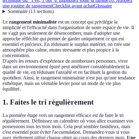
technique du "1 en, 1 out"
9. Impliquez toute la famille
10. Adoptez
une routine de rangement
Checklist avant achat
Glossaire
Sommaire
(
13
sections
)
Le
rangement minimaliste
est un concept qui privilégie la
simplicité et l'efficacité dans l'organisation de notre espace de vie. Il
ne s'agit pas seulement de désencombrer, mais d'adopter une
approche réfléchie qui permet de garder uniquement ce qui est
essentiel et précieux. En réduisant le surplus matériel, on crée une
atmosphère plus calme, moins stressante et plus propice à la
concentration.
D'après les retours d'expérience de nombreuses personnes, vivre
dans un environnement épuré peut améliorer considérablement la
qualité de vie, en réduisant l'anxiété et en facilitant la gestion du
quotidien. Ainsi, le rangement minimaliste n'est pas qu'une tendance
esthétique, mais un véritable levier pour un mode de vie plus
équilibré.
1. Faites le tri régulièrement
La première étape vers un rangement efficace est de faire le tri
régulièrement. Définissez un calendrier où vous allez examiner vos
possessions tous les trois mois. Cela peut sembler fastidieux, mais
c'est essentiel pour éviter l'accumulation. Demandez-vous si vous
avez réellement utilisé chaque objet au cours des derniers mois.
Une