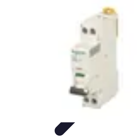
Astuces du Quotidien
Économie domestique
Cuisine et Alimentation
Cuisine &
Ménage
Organisation
Productivité
Astuces du Quotidien