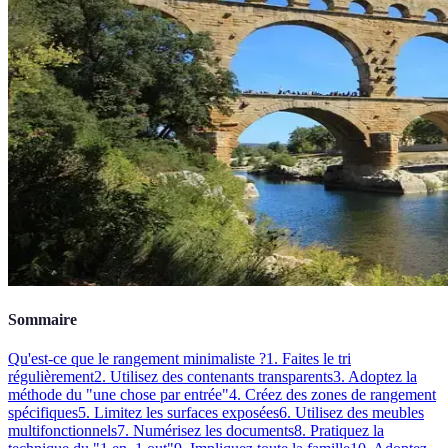
Sommaire
Qu'est-ce que le rangement minimaliste ?
1. Faites le tri
régulièrement
2. Utilisez des contenants transparents
3. Adoptez la
méthode du "une chose par entrée"
4. Créez des zones de rangement
spécifiques
5. Limitez les surfaces exposées
6. Utilisez des meubles
multifonctionnels
7. Numérisez les documents
8. Pratiquez la