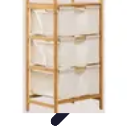
Astuces du Quotidien
Économie domestique
Cuisine et Alimentation
Cuisine &
Ménage
Organisation
Productivité
Astuces du Quotidien