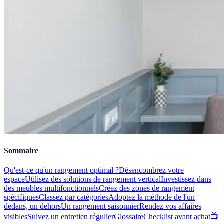
Sommaire
Qu'est-ce qu'un rangement optimal ?
Désencombrez votre
espace
Utilisez des solutions de rangement vertical
Investissez dans
des meubles multifonctionnels
Créez des zones de rangement
spécifiques
Classez par catégories
Adoptez la méthode de l'un
dedans, un dehors
Un rangement saisonnier
Rendez vos affaires
visibles
Suivez un entretien régulier
Glossaire
Checklist avant achat
📺