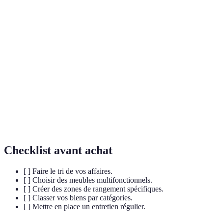
Terme
Définition
Rangement
Méthode d'utilisation de l'espace en hauteur
vertical
pour optimiser le stockage.
Meubles
Mobilier conçu pour remplir plusieurs rôles,
multifonctionnels
maximisant l'espace.
Processus de tri et de retrait des objets
Désencombrement
inutilisés pour libérer de l'espace.
Checklist avant achat
[ ] Faire le tri de vos affaires.
[ ] Choisir des meubles multifonctionnels.
[ ] Créer des zones de rangement spécifiques.
[ ] Classer vos biens par catégories.
[ ] Mettre en place un entretien régulier.