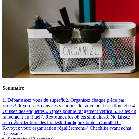
Sommaire
1. Débarrassez-vous du superflu
2. Organisez chaque pièce par
zones
3. Investissez dans des solutions de rangement fonctionnelles
4.
Utilisez des étiquettes
5. Optez pour le rangement vertical
6. Faites du
rangement un rituel
7. Regroupez les objets similaires
8. Ne laissez
rien déborder hors des limites
9. Impliquez toute la famille
10.
Revoyez votre organisation régulièrement
✅ Checklist avant achat
:
Glossaire