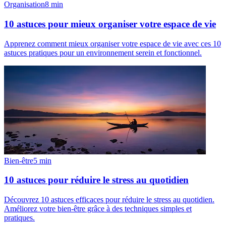
Organisation
8
min
10 astuces pour mieux organiser votre espace de vie
Apprenez comment mieux organiser votre espace de vie avec ces 10
astuces pratiques pour un environnement serein et fonctionnel.
Bien-être
5
min
10 astuces pour réduire le stress au quotidien
Découvrez 10 astuces efficaces pour réduire le stress au quotidien.
Améliorez votre bien-être grâce à des techniques simples et
pratiques.