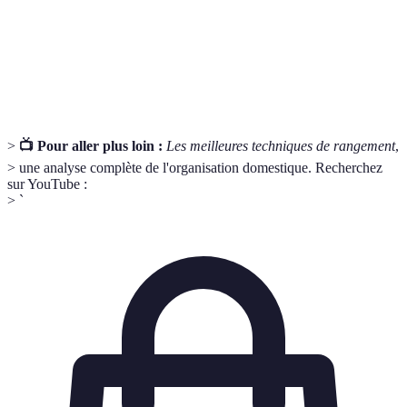
Utilisation de l'espace en hauteur pour ranger
Rangement
des objets, souvent à l'aide d'étagères ou de
vertical
crochets.
>
📺 Pour aller plus loin :
Les meilleures techniques de rangement
,
> une analyse complète de l'organisation domestique. Recherchez
sur YouTube :
> `