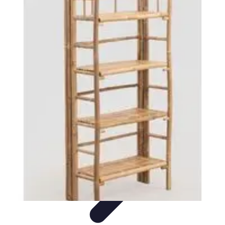
Astuces du Quotidien
Économie domestique
Cuisine et Alimentation
Cuisine &
Ménage
Organisation
Productivité
Astuces du Quotidien