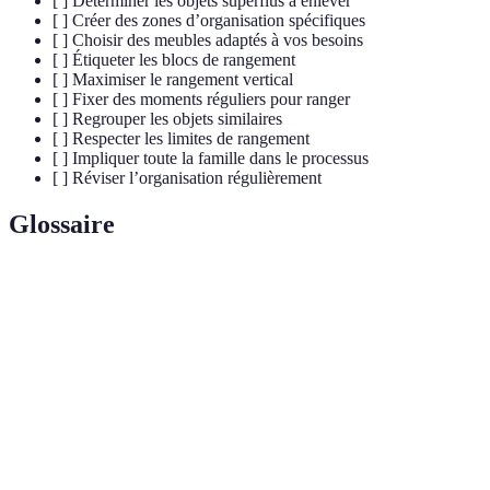
[ ] Déterminer les objets superflus à enlever
[ ] Créer des zones d’organisation spécifiques
[ ] Choisir des meubles adaptés à vos besoins
[ ] Étiqueter les blocs de rangement
[ ] Maximiser le rangement vertical
[ ] Fixer des moments réguliers pour ranger
[ ] Regrouper les objets similaires
[ ] Respecter les limites de rangement
[ ] Impliquer toute la famille dans le processus
[ ] Réviser l’organisation régulièrement
Glossaire
Terme
Définition
Processus d'identification des objets à l'aide de
Étiquetage
marqueurs ou d'étiquettes pour faciliter
l'organisation.
Meubles qui combinent plusieurs fonctions,
Mobilier
par exemple, un canapé-lit ou une table
multifonctionnel
extensible.