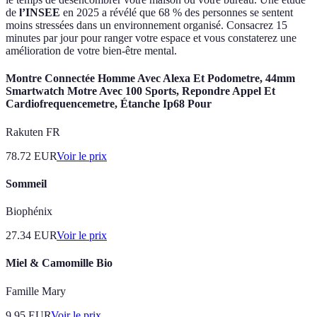
de
l’INSEE
en 2025 a révélé que 68 % des personnes se sentent
moins stressées dans un environnement organisé. Consacrez 15
minutes par jour pour ranger votre espace et vous constaterez une
amélioration de votre bien-être mental.
Montre Connectée Homme Avec Alexa Et Podometre, 44mm
Smartwatch Motre Avec 100 Sports, Repondre Appel Et
Cardiofrequencemetre, Étanche Ip68 Pour
Rakuten FR
78.72
EUR
Voir le prix
Sommeil
Biophénix
27.34
EUR
Voir le prix
Miel & Camomille Bio
Famille Mary
9.95
EUR
Voir le prix