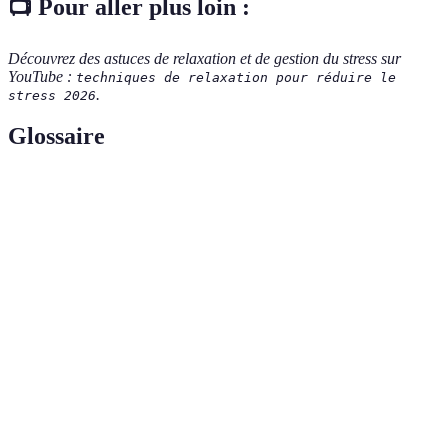
📺 Pour aller plus loin :
Découvrez des astuces de relaxation et de gestion du stress sur
YouTube :
techniques de relaxation pour réduire le
.
stress 2026
Glossaire
Terme
Définition
Pratique de concentration pour apaiser l'esprit et
Méditation
réduire le stress.
Hormones produites par le corps en réponse à
Endorphines
l'exercice physique, réduisant la douleur.
Reconnaître et apprécier les aspects positifs de sa
Gratitude
vie.