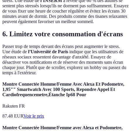
stress. Une étude de
l’INSERM
a révélé que 60 % des adultes se
sentent plus stressés lorsqu'ils ne dorment pas suffisamment. Essayez
de vous fixer une heure de coucher régulière et évitez les écrans 30
minutes avant de dormir. Des produits comme des tisanes relaxantes
peuvent également favoriser un meilleur sommeil.
6. Limitez votre consommation d'écrans
Passer trop de temps devant des écrans peut augmenter le stress.
Une étude de
l’Université de Paris
indique que les utilisateurs de
réseaux sociaux ressentent davantage d'anxiété. Essayez de
désactiver vos notifications et de réserver des moments sans écran
chaque jour. Plutôt que de scroller, explorez un hobby ou passez du
temps à l'extérieur.
Montre Connectée Homme/Femme Avec Alexa Et Podometre,
1,95"" Smartwatch Avec 100 Sports, Repondre Appel Et
Cardiofrequencemetre,Étanche Ip68 Pour
Rakuten FR
87.48
EUR
Voir le prix
Montre Connectée Homme/Femme avec Alexa et Podometre,