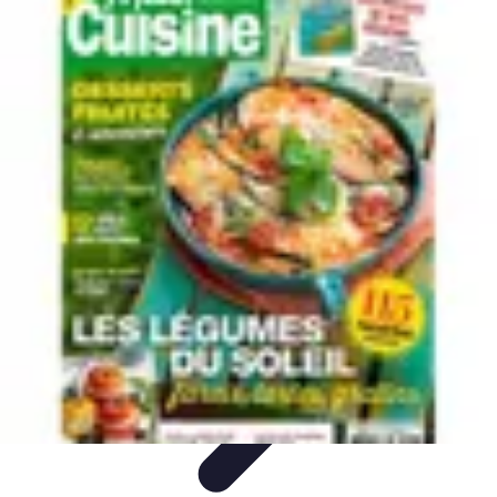
Astuces du Quotidien
Économie domestique
Cuisine et Alimentation
Cuisine &
Ménage
Organisation
Productivité
Astuces du Quotidien