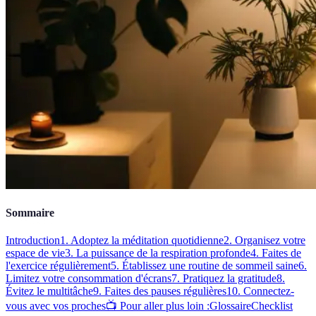
Sommaire
Introduction
1. Adoptez la méditation quotidienne
2. Organisez votre
espace de vie
3. La puissance de la respiration profonde
4. Faites de
l'exercice régulièrement
5. Établissez une routine de sommeil saine
6.
Limitez votre consommation d'écrans
7. Pratiquez la gratitude
8.
Évitez le multitâche
9. Faites des pauses régulières
10. Connectez-
vous avec vos proches
📺 Pour aller plus loin :
Glossaire
Checklist