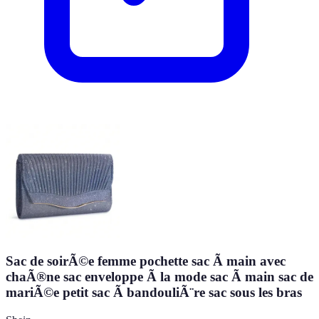
Sac de soirÃ©e femme pochette sac Ã main avec
chaÃ®ne sac enveloppe Ã la mode sac Ã main sac de
mariÃ©e petit sac Ã bandouliÃ¨re sac sous les bras