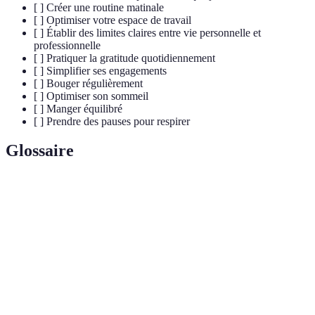
[ ] Créer une routine matinale
[ ] Optimiser votre espace de travail
[ ] Établir des limites claires entre vie personnelle et
professionnelle
[ ] Pratiquer la gratitude quotidiennement
[ ] Simplifier ses engagements
[ ] Bouger régulièrement
[ ] Optimiser son sommeil
[ ] Manger équilibré
[ ] Prendre des pauses pour respirer
Glossaire
Terme
Définition
Pratique visant à être attentif à l’instant présent,
Mindfulness
réduisant stress et anxiété.
Ensemble d’activités réalisées de manière régulière,
Routine
contribuant à mieux structurer sa journée.