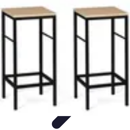
Astuces du Quotidien
Économie domestique
Cuisine et Alimentation
Cuisine &
Ménage
Organisation
Productivité
Astuces du Quotidien