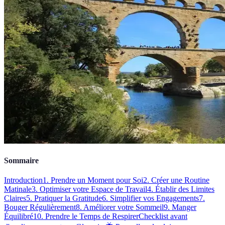
Sommaire
Introduction
1. Prendre un Moment pour Soi
2. Créer une Routine
Matinale
3. Optimiser votre Espace de Travail
4. Établir des Limites
Claires
5. Pratiquer la Gratitude
6. Simplifier vos Engagements
7.
Bouger Régulièrement
8. Améliorer votre Sommeil
9. Manger
Équilibré
10. Prendre le Temps de Respirer
Checklist avant