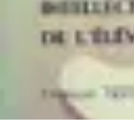
Astuces du Quotidien
Économie domestique
Cuisine et Alimentation
Cuisine & Ménage
Orga
Astuces du Quotidien