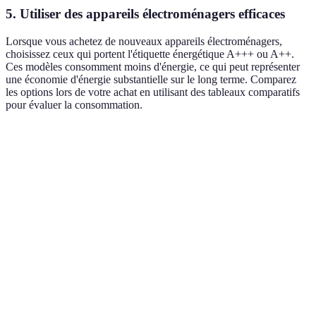
5. Utiliser des appareils électroménagers efficaces
Lorsque vous achetez de nouveaux appareils électroménagers,
choisissez ceux qui portent l'étiquette énergétique A+++ ou A++.
Ces modèles consomment moins d'énergie, ce qui peut représenter
une économie d'énergie substantielle sur le long terme. Comparez
les options lors de votre achat en utilisant des tableaux comparatifs
pour évaluer la consommation.
Critère
Modèle A++
Modèle A+++
Modèle B
Consommation
200
180
400
annuelle (kWh)
Coût moyen (en
800
1000
600
€)