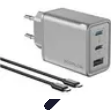
Astuces du Quotidien
Économie domestique
Cuisine et Alimentation
Cuisine &
Ménage
Organisation
Productivité
Astuces du Quotidien