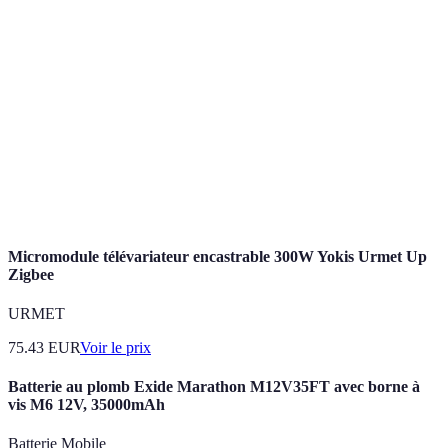
Énergie
Sources d'énergie qui se renouvellent
renouvelable
naturellement (ex. solaire, éolienne).
Efficacité
Utilisation optimale des ressources énergétiques
énergétique
pour obtenir le même service.
Isolation
Matériaux et techniques permettant de conserver la
thermique
chaleur ou la fraîcheur dans un bâtiment.
Micromodule télévariateur encastrable 300W Yokis Urmet Up
Zigbee
URMET
75.43
EUR
Voir le prix
Batterie au plomb Exide Marathon M12V35FT avec borne à
vis M6 12V, 35000mAh
Batterie Mobile