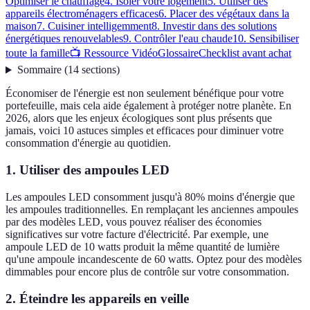
Optimiser le chauffage
4. Isoler votre logement
5. Utiliser des
appareils électroménagers efficaces
6. Placer des végétaux dans la
maison
7. Cuisiner intelligemment
8. Investir dans des solutions
énergétiques renouvelables
9. Contrôler l'eau chaude
10. Sensibiliser
toute la famille
📺 Ressource Vidéo
Glossaire
Checklist avant achat
Sommaire
(
14
sections
)
Économiser de l'énergie est non seulement bénéfique pour votre
portefeuille, mais cela aide également à protéger notre planète. En
2026, alors que les enjeux écologiques sont plus présents que
jamais, voici 10 astuces simples et efficaces pour diminuer votre
consommation d'énergie au quotidien.
1. Utiliser des ampoules LED
Les ampoules LED consomment jusqu'à 80% moins d'énergie que
les ampoules traditionnelles. En remplaçant les anciennes ampoules
par des modèles LED, vous pouvez réaliser des économies
significatives sur votre facture d'électricité. Par exemple, une
ampoule LED de 10 watts produit la même quantité de lumière
qu'une ampoule incandescente de 60 watts. Optez pour des modèles
dimmables pour encore plus de contrôle sur votre consommation.
2. Éteindre les appareils en veille