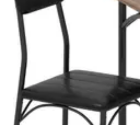
Astuces du Quotidien
Économie domestique
Cuisine et Alimentation
Cuisine & Ménage
Orga
Astuces du Quotidien