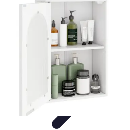
Astuces du Quotidien
Économie domestique
Cuisine et Alimentation
Cuisine &
Ménage
Organisation
Productivité
Astuces du Quotidien