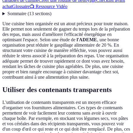
cartables de cuisine
Créer une routine de nettoyage
Checklist avant
achat
Glossaire
📺 Ressource Vidéo
Sommaire
(
13
sections
)
Une cuisine bien organisée est un atout précieux pour toute maison.
Elle permet non seulement de gagner du temps lors de la préparation
des repas, mais aussi d'améliorer l'efficacité énergétique en
optimisant l'espace. Selon une étude de
l'ADEME
, une bonne
organisation peut réduire le gaspillage alimentaire de 20 %. En
structurant votre cuisine de manière réfléchie, vous pouvez aussi
réduire le stress associé à la préparation des repas. Une organisation
adéquate permet de trouver rapidement ce dont vous avez besoin,
rendant les tâches de cuisine plus agréables. De plus, une cuisine
propre et bien rangée encourage à cuisiner davantage chez soi,
contribuant ainsi à une alimentation plus saine.
Utiliser des contenants transparents
L'utilisation de contenants transparents est un moyen efficace
d'organiser vos fournitures alimentaires. Ces types de contenants
permettent de voir facilement leur contenu sans avoir à ouvrir
chaque boîte. Par exemple, en stockant vos légumes secs, vos pâtes
et vos céréales dans des récipients transparents, vous pouvez voir
d'un coup d'œil ce qui reste et ce qui doit être remplacé. De plus, ces