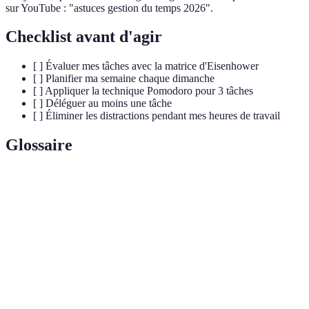
sur YouTube : "astuces gestion du temps 2026".
Checklist avant d'agir
[ ] Évaluer mes tâches avec la matrice d'Eisenhower
[ ] Planifier ma semaine chaque dimanche
[ ] Appliquer la technique Pomodoro pour 3 tâches
[ ] Déléguer au moins une tâche
[ ] Éliminer les distractions pendant mes heures de travail
Glossaire
Terme
Définition
Gestion du
Processus d'organisation et de planification des
temps
tâches assignées au temps disponible.
Matrice
Outil de priorisation des tâches basé sur leur
d'Eisenhower
urgence et importance.