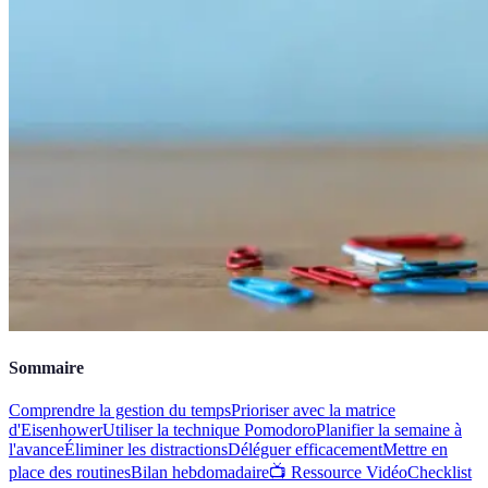
Sommaire
Comprendre la gestion du temps
Prioriser avec la matrice
d'Eisenhower
Utiliser la technique Pomodoro
Planifier la semaine à
l'avance
Éliminer les distractions
Déléguer efficacement
Mettre en
place des routines
Bilan hebdomadaire
📺 Ressource Vidéo
Checklist