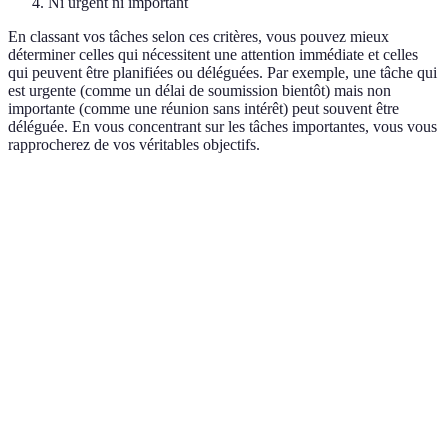
Ni urgent ni important
En classant vos tâches selon ces critères, vous pouvez mieux
déterminer celles qui nécessitent une attention immédiate et celles
qui peuvent être planifiées ou déléguées. Par exemple, une tâche qui
est urgente (comme un délai de soumission bientôt) mais non
importante (comme une réunion sans intérêt) peut souvent être
déléguée. En vous concentrant sur les tâches importantes, vous vous
rapprocherez de vos véritables objectifs.
Quadrant
Description
Exemple
Action à entreprendr
Rendre un
Urgent et
À faire
rapport
Prioriser immédiat
important
maintenant
pour
demain
Important
Commencer
mais non
À planifier
un projet à
Planifier pour demain
urgent
long terme
Urgent