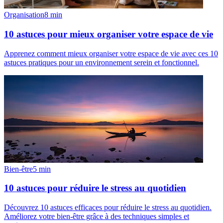
Organisation
8
min
10 astuces pour mieux organiser votre espace de vie
Apprenez comment mieux organiser votre espace de vie avec ces 10
astuces pratiques pour un environnement serein et fonctionnel.
Bien-être
5
min
10 astuces pour réduire le stress au quotidien
Découvrez 10 astuces efficaces pour réduire le stress au quotidien.
Améliorez votre bien-être grâce à des techniques simples et