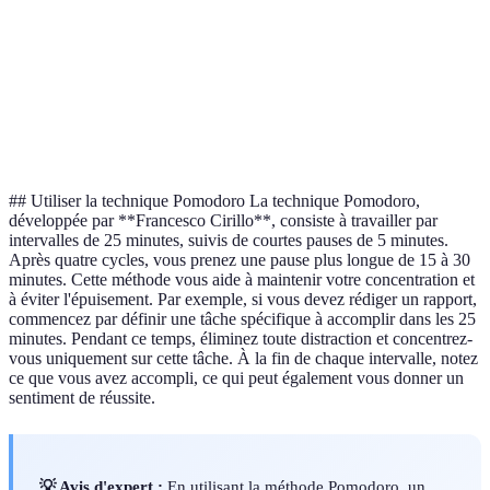
Répondre à
mais non
À déléguer
Déléguer à un collègue
des emails
important
Ni urgent
À
Réunions
ni
Éliminer ces tâches
supprimer
sans agenda
important
## Utiliser la technique Pomodoro La technique Pomodoro,
développée par **Francesco Cirillo**, consiste à travailler par
intervalles de 25 minutes, suivis de courtes pauses de 5 minutes.
Après quatre cycles, vous prenez une pause plus longue de 15 à 30
minutes. Cette méthode vous aide à maintenir votre concentration et
à éviter l'épuisement. Par exemple, si vous devez rédiger un rapport,
commencez par définir une tâche spécifique à accomplir dans les 25
minutes. Pendant ce temps, éliminez toute distraction et concentrez-
vous uniquement sur cette tâche. À la fin de chaque intervalle, notez
ce que vous avez accompli, ce qui peut également vous donner un
sentiment de réussite.
💡 Avis d'expert :
En utilisant la méthode Pomodoro, un