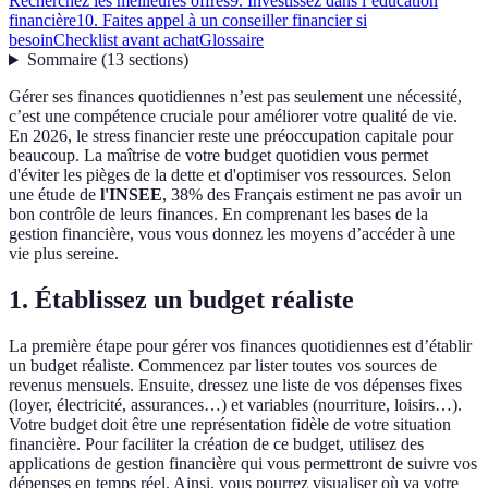
Recherchez les meilleures offres
9. Investissez dans l’éducation
financière
10. Faites appel à un conseiller financier si
besoin
Checklist avant achat
Glossaire
Sommaire
(
13
sections
)
Gérer ses finances quotidiennes n’est pas seulement une nécessité,
c’est une compétence cruciale pour améliorer votre qualité de vie.
En 2026, le stress financier reste une préoccupation capitale pour
beaucoup. La maîtrise de votre budget quotidien vous permet
d'éviter les pièges de la dette et d'optimiser vos ressources. Selon
une étude de
l'INSEE
, 38% des Français estiment ne pas avoir un
bon contrôle de leurs finances. En comprenant les bases de la
gestion financière, vous vous donnez les moyens d’accéder à une
vie plus sereine.
1. Établissez un budget réaliste
La première étape pour gérer vos finances quotidiennes est d’établir
un budget réaliste. Commencez par lister toutes vos sources de
revenus mensuels. Ensuite, dressez une liste de vos dépenses fixes
(loyer, électricité, assurances…) et variables (nourriture, loisirs…).
Votre budget doit être une représentation fidèle de votre situation
financière. Pour faciliter la création de ce budget, utilisez des
applications de gestion financière qui vous permettront de suivre vos
dépenses en temps réel. Ainsi, vous pourrez visualiser où va votre