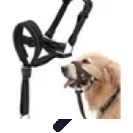
Astuces du Quotidien
Économie domestique
Cuisine et Alimentation
Cuisine &
Ménage
Organisation
Productivité
Astuces du Quotidien