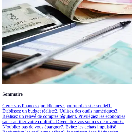
Sommaire
Gérer vos finances quotidiennes : pourquoi c'est essentiel
1.
Établissez un budget réaliste
2. Utilisez des outils numériques
3.
Réalisez un relevé de comptes régulier
4. Privilégiez les économies
sans sacrifier votre confort
5. Diversifiez vos sources de revenus
6.
N'oubliez pas de vous épargner
7. Évitez les achats impulsifs
8.