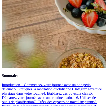
Sommaire
Introduction
1. Commencez votre journée avec un bon petit-
déjeuner
2. Pratiquez la méditation quotidienne
3. Intégrez l'exercice
physique dans votre routine
4. Établissez des objectifs clairs
5.
Démarrez votre journée avec une routine matinale
6. Utilisez des
outils de planification
7. Créez des espaces de travail inspirants
8.