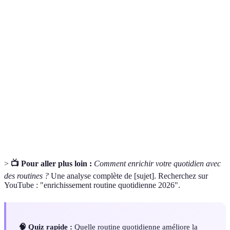
Terme
Définition
Suite d'activités ou d'habitudes que l'on suit
Routine
régulièrement.
Pratique de concentration de l'esprit pour
Méditation
atteindre un état de calme.
Processus de réduction des objets inutiles
Désencombrement
dans un espace personnel.
>
📺 Pour aller plus loin :
Comment enrichir votre quotidien avec
des routines ?
Une analyse complète de [sujet]. Recherchez sur
YouTube : "enrichissement routine quotidienne 2026".
🧠 Quiz rapide :
Quelle routine quotidienne améliore la