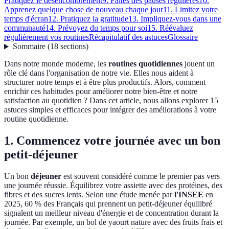
Pratiquez le désencombrement
9. Faites des pauses régulières
10.
Apprenez quelque chose de nouveau chaque jour
11. Limitez votre
temps d'écran
12. Pratiquez la gratitude
13. Impliquez-vous dans une
communauté
14. Prévoyez du temps pour soi
15. Réévaluez
régulièrement vos routines
Récapitulatif des astuces
Glossaire
Sommaire
(
18
sections
)
Dans notre monde moderne, les
routines quotidiennes
jouent un
rôle clé dans l'organisation de notre vie. Elles nous aident à
structurer notre temps et à être plus productifs. Alors, comment
enrichir ces habitudes pour améliorer notre bien-être et notre
satisfaction au quotidien ? Dans cet article, nous allons explorer 15
astuces simples et efficaces pour intégrer des améliorations à votre
routine quotidienne.
1. Commencez votre journée avec un bon
petit-déjeuner
Un bon
déjeuner
est souvent considéré comme le premier pas vers
une journée réussie. Équilibrez votre assiette avec des protéines, des
fibres et des sucres lents. Selon une étude menée par
l'INSEE
en
2025, 60 % des Français qui prennent un petit-déjeuner équilibré
signalent un meilleur niveau d'énergie et de concentration durant la
journée. Par exemple, un bol de yaourt nature avec des fruits frais et