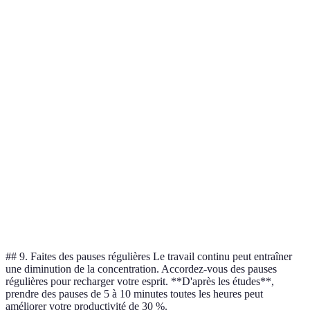
Yaourt &
Céréales
Pain
Petit-déjeuner
fruits
raffinées
blanc
Sport
Marche
Exercice
Sédentarité
intensif
rapide
un jour
Méditation
10 minutes
Jamais
1 heure
Réorganiser
Ne rien
Chaque
Désencombrement
chaque
changer
semaine
mois
## 9. Faites des pauses régulières Le travail continu peut entraîner
une diminution de la concentration. Accordez-vous des pauses
régulières pour recharger votre esprit. **D'après les études**,
prendre des pauses de 5 à 10 minutes toutes les heures peut
améliorer votre productivité de 30 %.