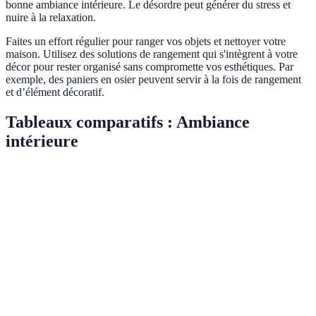
bonne ambiance intérieure. Le désordre peut générer du stress et
nuire à la relaxation.
Faites un effort régulier pour ranger vos objets et nettoyer votre
maison. Utilisez des solutions de rangement qui s'intègrent à votre
décor pour rester organisé sans compromette vos esthétiques. Par
exemple, des paniers en osier peuvent servir à la fois de rangement
et d’élément décoratif.
Tableaux comparatifs : Ambiance
intérieure
Aspects clés
Astuce 1 : Couleurs
Astuce 2 : Éclairage
Ast
Impact sur
🎨 Émotionnel
💡 Atmosphère
🌱 
l'ambiance
Coût moyen
Modéré
Faible à Modéré
Var
Effort
Elevé
Modéré
Fai
nécessaire