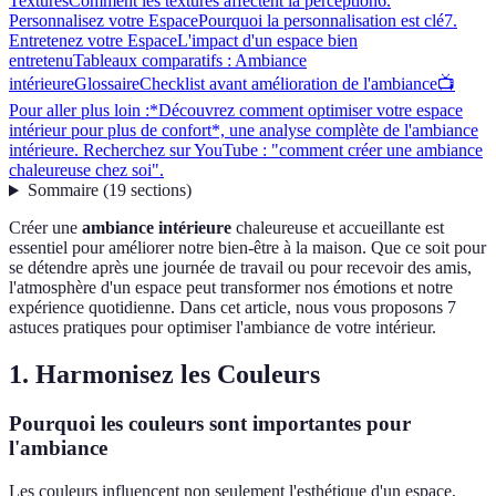
Textures
Comment les textures affectent la perception
6.
Personnalisez votre Espace
Pourquoi la personnalisation est clé
7.
Entretenez votre Espace
L'impact d'un espace bien
entretenu
Tableaux comparatifs : Ambiance
intérieure
Glossaire
Checklist avant amélioration de l'ambiance
📺
Pour aller plus loin :*Découvrez comment optimiser votre espace
intérieur pour plus de confort*, une analyse complète de l'ambiance
intérieure. Recherchez sur YouTube : "comment créer une ambiance
chaleureuse chez soi".
Sommaire
(
19
sections
)
Créer une
ambiance intérieure
chaleureuse et accueillante est
essentiel pour améliorer notre bien-être à la maison. Que ce soit pour
se détendre après une journée de travail ou pour recevoir des amis,
l'atmosphère d'un espace peut transformer nos émotions et notre
expérience quotidienne. Dans cet article, nous vous proposons 7
astuces pratiques pour optimiser l'ambiance de votre intérieur.
1. Harmonisez les Couleurs
Pourquoi les couleurs sont importantes pour
l'ambiance
Les couleurs influencent non seulement l'esthétique d'un espace,