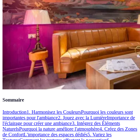
Sommaire
Introduction
1. Harmonisez les Couleurs
Pourquoi les couleurs sont
importantes pour l'ambiance
2. Jouez avec la Lumière
Importance de
l'éclairage pour créer une ambiance
3. Intégrez des Éléments
Naturels
Pourquoi la nature améliore l'atmosphère
4. Créez des Zones
de Confort
L'importance des espaces dédiés
5. Variez les