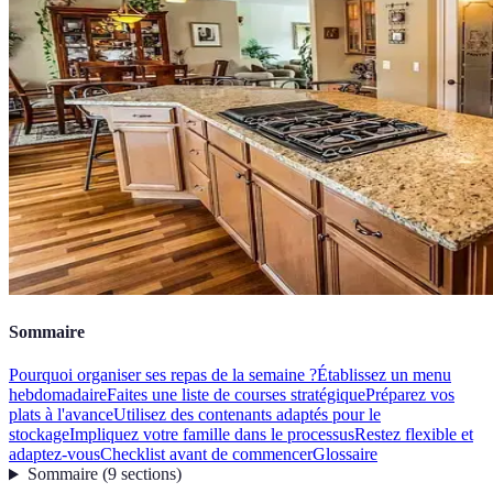
Sommaire
Pourquoi organiser ses repas de la semaine ?
Établissez un menu
hebdomadaire
Faites une liste de courses stratégique
Préparez vos
plats à l'avance
Utilisez des contenants adaptés pour le
stockage
Impliquez votre famille dans le processus
Restez flexible et
adaptez-vous
Checklist avant de commencer
Glossaire
Sommaire
(
9
sections
)