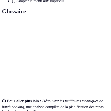
[ ] Adapter le menu aux imprévus
Glossaire
Terme
Définition
Acte de préparer à l'avance les repas et les
Planification
courses nécessaires pour la semaine.
Méthode de préparation de plusieurs repas en une
Batch cooking
seule fois pour faciliter la consommation
ultérieure
Utilisation des restes de repas préparés pour créer
Récupérations
de nouveaux plats, évitant ainsi le gaspillage.
📺 Pour aller plus loin :
Découvrez les meilleures techniques de
batch cooking
, une analyse complète de la planification des repas.