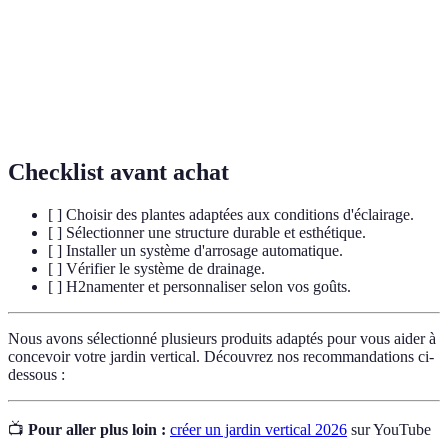
Système conçu pour évacuer l'excès d'eau afin d’éviter
Drainage
la stagnation et la pourriture.
Poids
Poids que peut supporter un mur ou une structure,
saturé
particulièrement important dans un jardin vertical.
Checklist avant achat
[ ] Choisir des plantes adaptées aux conditions d'éclairage.
[ ] Sélectionner une structure durable et esthétique.
[ ] Installer un système d'arrosage automatique.
[ ] Vérifier le système de drainage.
[ ] H2namenter et personnaliser selon vos goûts.
Nous avons sélectionné plusieurs produits adaptés pour vous aider à
concevoir votre jardin vertical. Découvrez nos recommandations ci-
dessous :
📺
Pour aller plus loin :
créer un jardin vertical 2026
sur YouTube