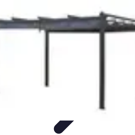
Astuces du Quotidien
Économie domestique
Cuisine et Alimentation
Cuisine &
Ménage
Organisation
Productivité
Astuces du Quotidien