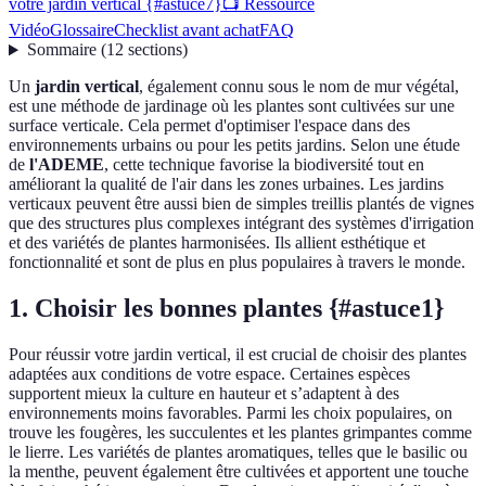
votre jardin vertical {#astuce7}
📺 Ressource
Vidéo
Glossaire
Checklist avant achat
FAQ
Sommaire
(
12
sections
)
Un
jardin vertical
, également connu sous le nom de mur végétal,
est une méthode de jardinage où les plantes sont cultivées sur une
surface verticale. Cela permet d'optimiser l'espace dans des
environnements urbains ou pour les petits jardins. Selon une étude
de
l'ADEME
, cette technique favorise la biodiversité tout en
améliorant la qualité de l'air dans les zones urbaines. Les jardins
verticaux peuvent être aussi bien de simples treillis plantés de vignes
que des structures plus complexes intégrant des systèmes d'irrigation
et des variétés de plantes harmonisées. Ils allient esthétique et
fonctionnalité et sont de plus en plus populaires à travers le monde.
1. Choisir les bonnes plantes {#astuce1}
Pour réussir votre jardin vertical, il est crucial de choisir des plantes
adaptées aux conditions de votre espace. Certaines espèces
supportent mieux la culture en hauteur et s’adaptent à des
environnements moins favorables. Parmi les choix populaires, on
trouve les fougères, les succulentes et les plantes grimpantes comme
le lierre. Les variétés de plantes aromatiques, telles que le basilic ou
la menthe, peuvent également être cultivées et apportent une touche