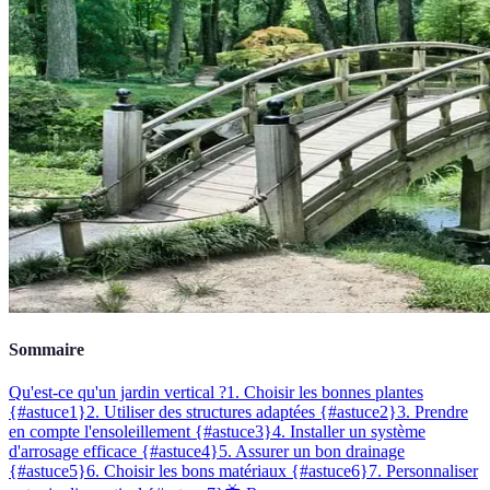
Sommaire
Qu'est-ce qu'un jardin vertical ?
1. Choisir les bonnes plantes
{#astuce1}
2. Utiliser des structures adaptées {#astuce2}
3. Prendre
en compte l'ensoleillement {#astuce3}
4. Installer un système
d'arrosage efficace {#astuce4}
5. Assurer un bon drainage
{#astuce5}
6. Choisir les bons matériaux {#astuce6}
7. Personnaliser