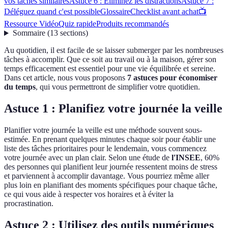
vos tâches similaires
Astuce 6 : Éliminez les distractions
Astuce 7 :
Déléguez quand c'est possible
Glossaire
Checklist avant achat
📺
Ressource Vidéo
Quiz rapide
Produits recommandés
Sommaire
(
13
sections
)
Au quotidien, il est facile de se laisser submerger par les nombreuses
tâches à accomplir. Que ce soit au travail ou à la maison, gérer son
temps efficacement est essentiel pour une vie équilibrée et sereine.
Dans cet article, nous vous proposons
7 astuces pour économiser
du temps
, qui vous permettront de simplifier votre quotidien.
Astuce 1 : Planifiez votre journée la veille
Planifier votre journée la veille est une méthode souvent sous-
estimée. En prenant quelques minutes chaque soir pour établir une
liste des tâches prioritaires pour le lendemain, vous commencez
votre journée avec un plan clair. Selon une étude de
l'INSEE
, 60%
des personnes qui planifient leur journée ressentent moins de stress
et parviennent à accomplir davantage. Vous pourriez même aller
plus loin en planifiant des moments spécifiques pour chaque tâche,
ce qui vous aide à respecter vos horaires et à éviter la
procrastination.
Astuce 2 : Utilisez des outils numériques