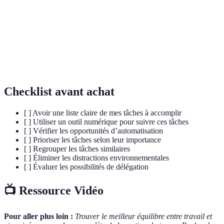
Matrice
Outil pour classer les tâches selon leur urgence
d'Eisenhower
et leur importance.
Utilisation de technologies pour réaliser des
Automatisation
tâches avec peu ou pas de supervision humaine.
Checklist avant achat
[ ] Avoir une liste claire de mes tâches à accomplir
[ ] Utiliser un outil numérique pour suivre ces tâches
[ ] Vérifier les opportunités d’automatisation
[ ] Prioriser les tâches selon leur importance
[ ] Regrouper les tâches similaires
[ ] Éliminer les distractions environnementales
[ ] Évaluer les possibilités de délégation
📺 Ressource Vidéo
Pour aller plus loin :
Trouver le meilleur équilibre entre travail et