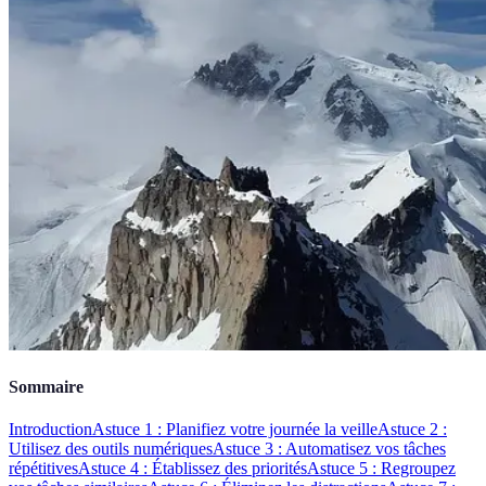
Sommaire
Introduction
Astuce 1 : Planifiez votre journée la veille
Astuce 2 :
Utilisez des outils numériques
Astuce 3 : Automatisez vos tâches
répétitives
Astuce 4 : Établissez des priorités
Astuce 5 : Regroupez