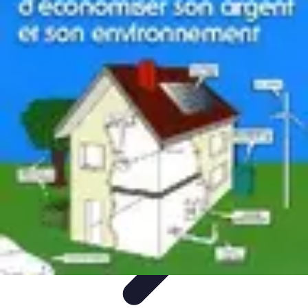
Astuces du Quotidien
Économie domestique
Cuisine et Alimentation
Cuisine &
Ménage
Organisation
Productivité
Astuces du Quotidien