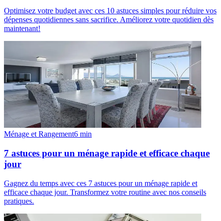
Optimisez votre budget avec ces 10 astuces simples pour réduire vos
dépenses quotidiennes sans sacrifice. Améliorez votre quotidien dès
maintenant!
Ménage et Rangement
6
min
7 astuces pour un ménage rapide et efficace chaque
jour
Gagnez du temps avec ces 7 astuces pour un ménage rapide et
efficace chaque jour. Transformez votre routine avec nos conseils
pratiques.