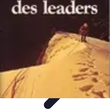
Astuces du Quotidien
Économie domestique
Cuisine et Alimentation
Cuisine &
Ménage
Organisation
Productivité
Astuces du Quotidien