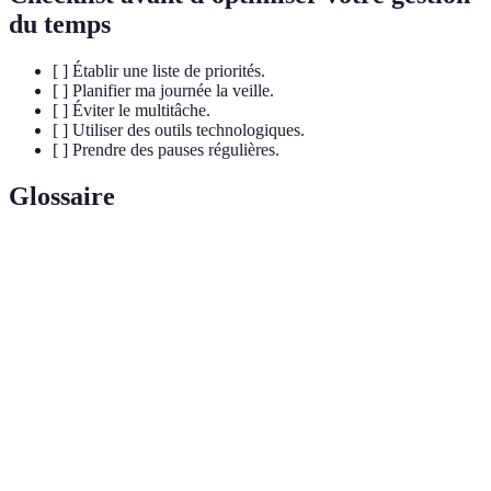
du temps
[ ] Établir une liste de priorités.
[ ] Planifier ma journée la veille.
[ ] Éviter le multitâche.
[ ] Utiliser des outils technologiques.
[ ] Prendre des pauses régulières.
Glossaire
Terme
Définition
Ensemble de techniques utilisées pour planifier et
Gestion du
organiser les tâches et activités afin d'être plus
temps
efficace.
Processus qui consiste à classer les tâches en
Priorisation
fonction de leur importance et urgence.
Action de confier une responsabilité ou une tâche à