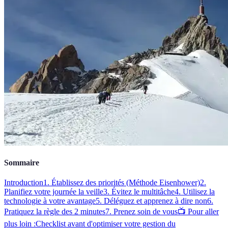
Sommaire
Introduction
1. Établissez des priorités (Méthode Eisenhower)
2.
Planifiez votre journée la veille
3. Évitez le multitâche
4. Utilisez la
technologie à votre avantage
5. Déléguez et apprenez à dire non
6.
Pratiquez la règle des 2 minutes
7. Prenez soin de vous
📺 Pour aller
plus loin :
Checklist avant d'optimiser votre gestion du